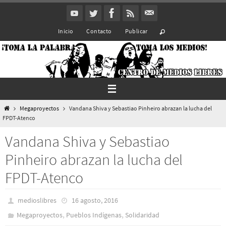
Ir
al
Inicio
Contacto
Publicar
contenido
Inicio
Megaproyectos
Vandana Shiva y Sebastiao Pinheiro abrazan la lucha del
FPDT-Atenco
Vandana Shiva y Sebastiao
Pinheiro abrazan la lucha del
FPDT-Atenco
medioslibres
16 agosto, 2016
,
,
Megaproyectos
Pueblos Indí­genas
Solidaridad