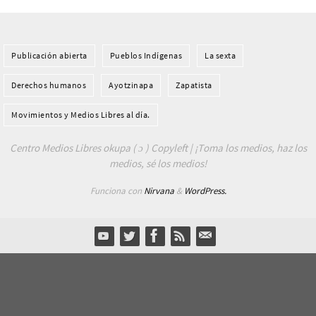
Publicación abierta
Pueblos Indí­genas
La sexta
Derechos humanos
Ayotzinapa
Zapatista
Movimientos y Medios Libres al día.
Centro Medios Libres okupa ( ɔ ) Copyleft | ¡Toma los medios, haz los
medios, sé los medios!
Funciona con
Nirvana
&
WordPress.