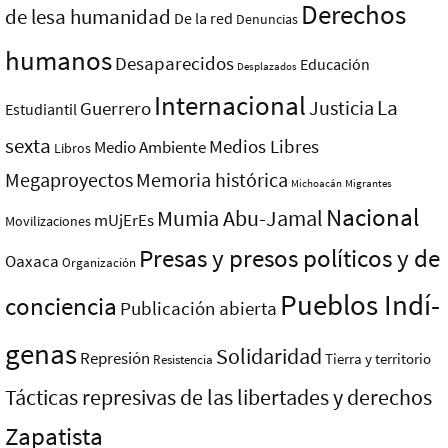
Derechos
de lesa humanidad
De la red
Denuncias
humanos
Desaparecidos
Educación
Desplazados
Internacional
La
Justicia
Guerrero
Estudiantil
sexta
Medios Libres
Medio Ambiente
Libros
Megaproyectos
Memoria histórica
Michoacán
Migrantes
Nacional
Mumia Abu-Jamal
mUjErEs
Movilizaciones
Presas y presos polí­ticos y de
Oaxaca
Organización
Pueblos Indí­
conciencia
Publicación abierta
genas
Solidaridad
Represión
Tierra y territorio
Resistencia
Tácticas represivas de las libertades y derechos
Zapatista