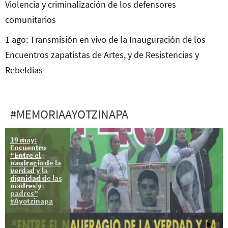
Violencia y criminalización de los defensores
comunitarios
1 ago: Transmisión en vivo de la Inauguración de los
Encuentros zapatistas de Artes, y de Resistencias y
Rebeldías
#MEMORIAAYOTZINAPA
19 may:
20 de
Encuentro
noviembre
“Entre el
Ciudad de
naufragio de la
México: Del
verdad y la
baile al
dignidad de las
manicomio
madres y
#20NovMx
padres”
#Ayotzinapa