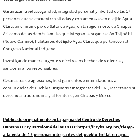
Garantizar la vida, seguridad, integridad personal y libertad de las 17
personas que se encuentran sitiadas y con amenazas en el ejido Agua
Clara, en el municipio de Salto de Agua, en la región norte de Chiapas.
Así como de las demás familias que integran la organización Tsijibä bij
(Nuevo Camino), habitantes del Ejido Agua Clara, que pertenecen al
Congreso Nacional Indígena.
Investigar de manera urgente y efectiva los hechos de violencia y
sancionar a los responsables.
Cesar actos de agresiones, hostigamientos e intimidaciones a
comunidades de Pueblos Originarios integrantes del CNI, respetando su
derecho a la autonomía y al territorio, en Chiapas y México.
Publicado originalmente en la página del Centro de Derechos
Humanos Fray Bartolomé de las Casas: https://frayba.org.mx/riesgo-
a-la-vida-de-17-personas-integrantes-del-pueblo-tseltal-en-agua-