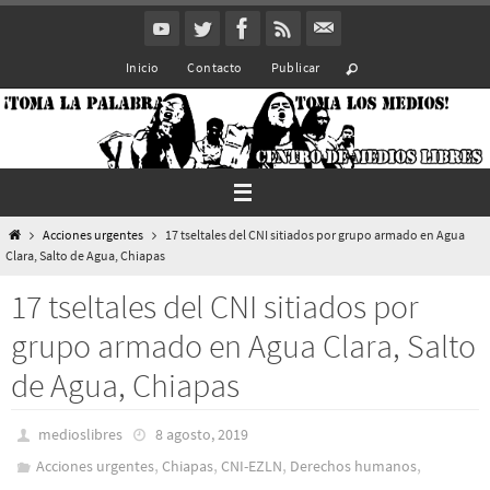
Ir
al
Inicio
Contacto
Publicar
contenido
Inicio
Acciones urgentes
17 tseltales del CNI sitiados por grupo armado en Agua
Clara, Salto de Agua, Chiapas
17 tseltales del CNI sitiados por
grupo armado en Agua Clara, Salto
de Agua, Chiapas
medioslibres
8 agosto, 2019
,
,
,
,
Acciones urgentes
Chiapas
CNI-EZLN
Derechos humanos