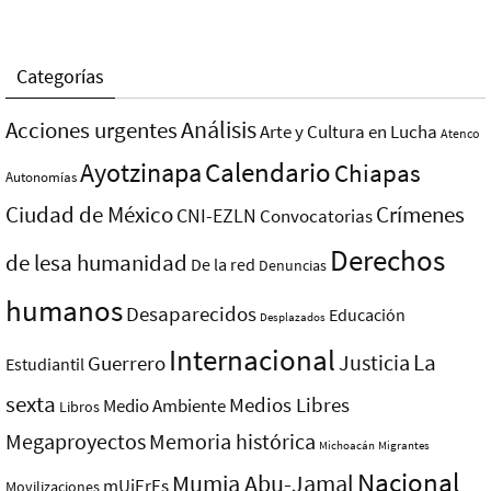
Categorías
Análisis
Acciones urgentes
Arte y Cultura en Lucha
Atenco
Ayotzinapa
Calendario
Chiapas
Autonomías
Ciudad de México
Crímenes
CNI-EZLN
Convocatorias
Derechos
de lesa humanidad
De la red
Denuncias
humanos
Desaparecidos
Educación
Desplazados
Internacional
La
Justicia
Guerrero
Estudiantil
sexta
Medios Libres
Medio Ambiente
Libros
Megaproyectos
Memoria histórica
Michoacán
Migrantes
Nacional
Mumia Abu-Jamal
mUjErEs
Movilizaciones