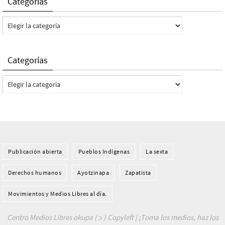
Categorías
Categorías
Categorías
Categorías
Publicación abierta
Pueblos Indí­genas
La sexta
Derechos humanos
Ayotzinapa
Zapatista
Movimientos y Medios Libres al día.
Centro Medios Libres okupa ( ɔ ) Copyleft | ¡Toma los medios, haz los