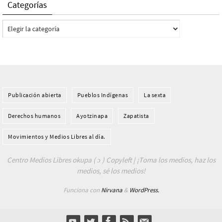
Categorías
Categorías
Publicación abierta
Pueblos Indí­genas
La sexta
Derechos humanos
Ayotzinapa
Zapatista
Movimientos y Medios Libres al día.
Centro Medios Libres okupa ( ɔ ) Copyleft | ¡Toma los medios, haz los
medios, sé los medios!
Funciona con
Nirvana
&
WordPress.