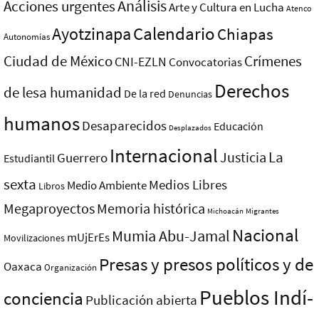
Análisis
Acciones urgentes
Arte y Cultura en Lucha
Atenco
Ayotzinapa
Calendario
Chiapas
Autonomías
Ciudad de México
Crímenes
CNI-EZLN
Convocatorias
Derechos
de lesa humanidad
De la red
Denuncias
humanos
Desaparecidos
Educación
Desplazados
Internacional
La
Justicia
Guerrero
Estudiantil
sexta
Medios Libres
Medio Ambiente
Libros
Megaproyectos
Memoria histórica
Michoacán
Migrantes
Nacional
Mumia Abu-Jamal
mUjErEs
Movilizaciones
Presas y presos polí­ticos y de
Oaxaca
Organización
Pueblos Indí­
conciencia
Publicación abierta