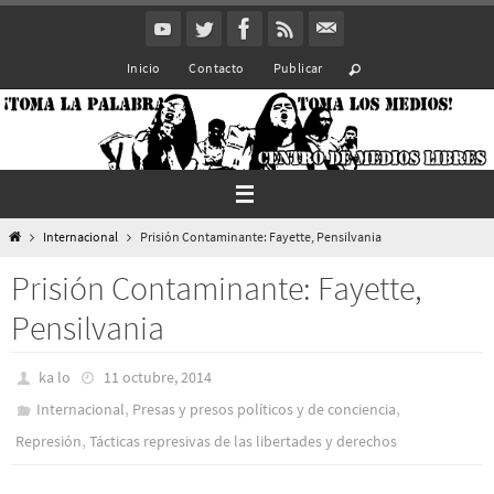
Ir
al
Inicio
Contacto
Publicar
contenido
Inicio
Internacional
Prisión Contaminante: Fayette, Pensilvania
Prisión Contaminante: Fayette,
Pensilvania
ka lo
11 octubre, 2014
,
,
Internacional
Presas y presos polí­ticos y de conciencia
,
Represión
Tácticas represivas de las libertades y derechos