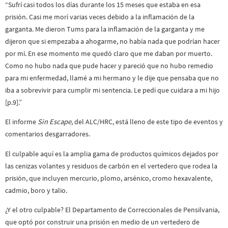
“Sufrí casi todos los días durante los 15 meses que estaba en esa
prisión. Casi me morí varias veces debido a la inflamación de la
garganta. Me dieron Tums para la inflamación de la garganta y me
dijeron que si empezaba a ahogarme, no había nada que podrían hacer
por mí. En ese momento me quedó claro que me daban por muerto.
Como no hubo nada que pude hacer y pareció que no hubo remedio
para mi enfermedad, llamé a mi hermano y le dije que pensaba que no
iba a sobrevivir para cumplir mi sentencia. Le pedí que cuidara a mi hijo
[p.9].”
El informe
Sin Escape
, del ALC/HRC, está lleno de este tipo de eventos y
comentarios desgarradores.
El culpable aquí es la amplia gama de productos químicos dejados por
las cenizas volantes y residuos de carbón en el vertedero que rodea la
prisión, que incluyen mercurio, plomo, arsénico, cromo hexavalente,
cadmio, boro y talio.
¿Y el otro culpable? El Departamento de Correccionales de Pensilvania,
que optó por construir una prisión en medio de un vertedero de