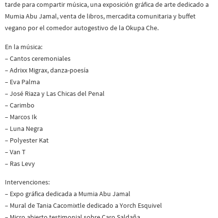
tarde para compartir música, una exposición gráfica de arte dedicado a
Mumia Abu Jamal, venta de libros, mercadita comunitaria y buffet
vegano por el comedor autogestivo de la Okupa Che.
En la música:
– Cantos ceremoniales
– ⁠Adrixx Migrax, danza-poesía
– Eva Palma
– ⁠José Riaza y Las Chicas del Penal
– ⁠Carimbo
– ⁠Marcos Ik
– ⁠Luna Negra
– ⁠Polyester Kat
– ⁠Van T
– ⁠Ras Levy
Intervenciones:
– Expo gráfica dedicada a Mumia Abu Jamal
– Mural de Tania Cacomixtle dedicado a Yorch Esquivel
– Micro abierto testimonial sobre Caro Saldaña