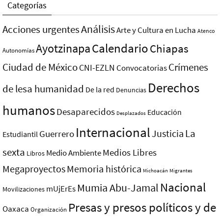
Categorías
Análisis
Acciones urgentes
Arte y Cultura en Lucha
Atenco
Ayotzinapa
Calendario
Chiapas
Autonomías
Ciudad de México
Crímenes
CNI-EZLN
Convocatorias
Derechos
de lesa humanidad
De la red
Denuncias
humanos
Desaparecidos
Educación
Desplazados
Internacional
La
Justicia
Guerrero
Estudiantil
sexta
Medios Libres
Medio Ambiente
Libros
Megaproyectos
Memoria histórica
Michoacán
Migrantes
Nacional
Mumia Abu-Jamal
mUjErEs
Movilizaciones
Presas y presos polí­ticos y de
Oaxaca
Organización