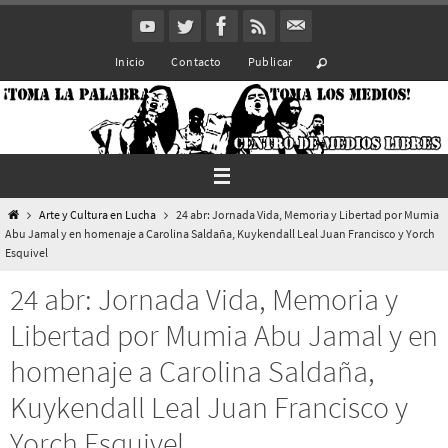
Ir
al
Inicio
Contacto
Publicar
contenido
Inicio
Arte y Cultura en Lucha
24 abr: Jornada Vida, Memoria y Libertad por Mumia
Abu Jamal y en homenaje a Carolina Saldaña, Kuykendall Leal Juan Francisco y Yorch
Esquivel
24 abr: Jornada Vida, Memoria y
Libertad por Mumia Abu Jamal y en
homenaje a Carolina Saldaña,
Kuykendall Leal Juan Francisco y
Yorch Esquivel