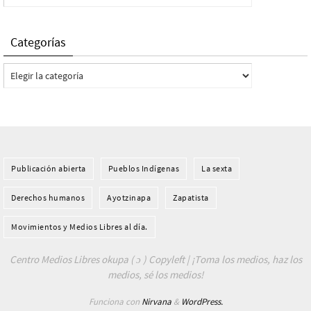
Categorías
Categorías
Publicación abierta
Pueblos Indí­genas
La sexta
Derechos humanos
Ayotzinapa
Zapatista
Movimientos y Medios Libres al día.
Centro Medios Libres okupa ( ɔ ) Copyleft | ¡Toma los medios, haz los
medios, sé los medios!
Funciona con
Nirvana
&
WordPress.