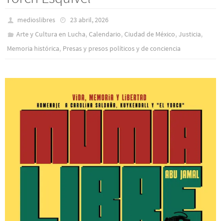
medioslibres
23 abril, 2026
,
,
,
,
Arte y Cultura en Lucha
Calendario
Ciudad de México
Justicia
,
Memoria histórica
Presas y presos polí­ticos y de conciencia