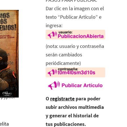
Dar clic en la imagen con el
texto “Publicar Artículo” e
ingresa:
(nota: usuario y contraseña
alapa
serán cambiados
ca este
periódicamente)
tro de
ta es la
a rolar y
opyplis.
O
registrarte
para poder
subir archivos multimedia
y generar el historial de
elita
tus publicaciones.