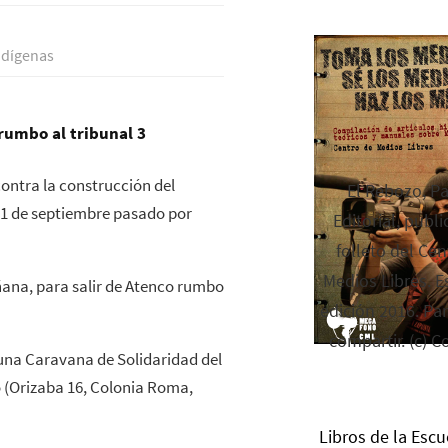
dí­genas
ontra la construcción del
El Rebozo, P
l 1 de septiembre pasado por
Editorial, publi
folleto del Cen
Medios Libres. Es
ñana, para salir de Atenco rumbo
edición 2016. Par
compartir. (c) C
una Caravana de Solidaridad del
o (Orizaba 16, Colonia Roma,
Libros de la Escu