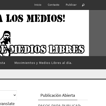
Inicio
Contacto
Publicar
ista
Movimientos y Medios Libres al día.
Publicación Abierta
ranslate
PASOS PARA PUBLICAR: