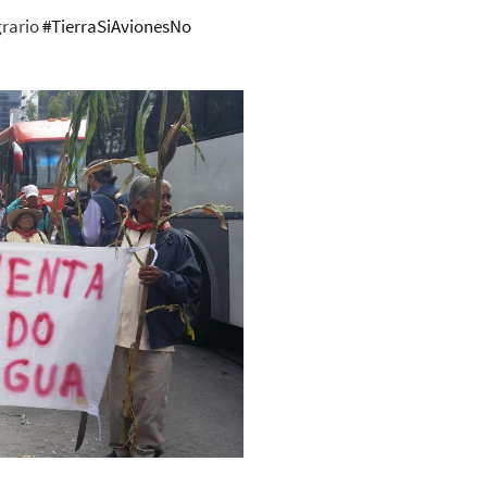
grario
#
TierraSiAvionesNo