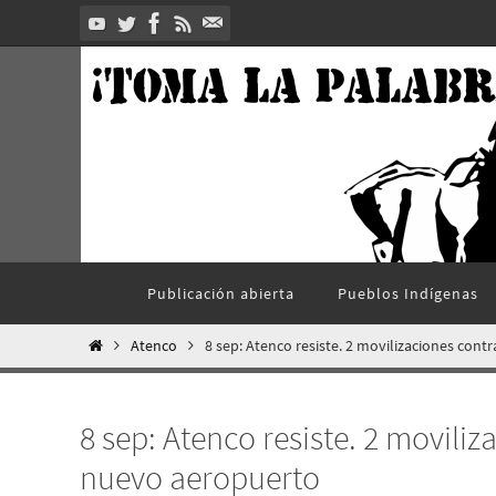
Ir
al
contenido
Ir
Publicación abierta
Pueblos Indí­genas
al
contenido
Inicio
Atenco
8 sep: Atenco resiste. 2 movilizaciones cont
8 sep: Atenco resiste. 2 moviliz
nuevo aeropuerto