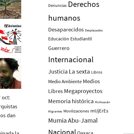
Derechos
Denuncias
humanos
Desaparecidos
Desplazados
Educación
Estudiantil
Guerrero
Internacional
La sexta
Justicia
Libros
Medios
Medio Ambiente
Megaproyectos
Libres
Memoria histórica
Michoacán
mUjErEs
Movilizaciones
Migrantes
Mumia Abu-Jamal
Nacional
Oaxaca