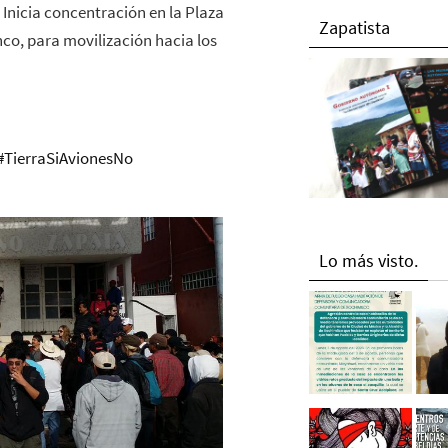
Inicia concentración en la Plaza
Zapatista
nco, para movilización hacia los
#
TierraSiAvionesNo
Lo más visto.