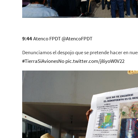
9:44
Atenco FPDT
@
AtencoFPDT
Denunciamos el despojo que se pretende hacer en nuest
#
TierraSiAvionesNo
pic.twitter.com/j8iyoW0V22