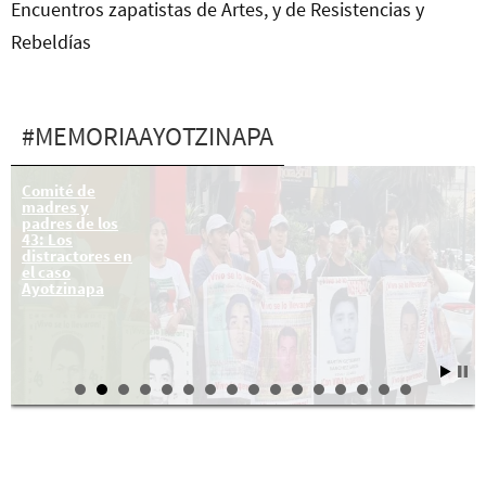
Encuentros zapatistas de Artes, y de Resistencias y
Rebeldías
#MEMORIAAYOTZINAPA
Nos faltan 43!!
Comité de
madres y
padres de los
43: Los
distractores en
el caso
Ayotzinapa