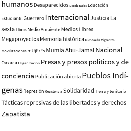
humanos
Desaparecidos
Educación
Desplazados
Internacional
La
Justicia
Guerrero
Estudiantil
sexta
Medios Libres
Medio Ambiente
Libros
Megaproyectos
Memoria histórica
Michoacán
Migrantes
Nacional
Mumia Abu-Jamal
mUjErEs
Movilizaciones
Presas y presos polí­ticos y de
Oaxaca
Organización
Pueblos Indí­
conciencia
Publicación abierta
genas
Solidaridad
Represión
Tierra y territorio
Resistencia
Tácticas represivas de las libertades y derechos
Zapatista