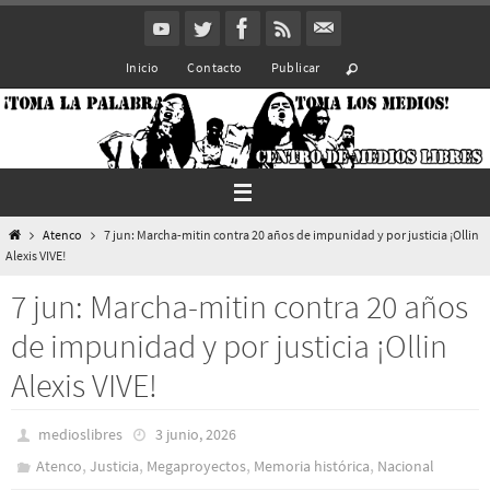
Ir
al
Inicio
Contacto
Publicar
contenido
Inicio
Atenco
7 jun: Marcha-mitin contra 20 años de impunidad y por justicia ¡Ollin
Alexis VIVE!
7 jun: Marcha-mitin contra 20 años
de impunidad y por justicia ¡Ollin
Alexis VIVE!
medioslibres
3 junio, 2026
,
,
,
,
Atenco
Justicia
Megaproyectos
Memoria histórica
Nacional