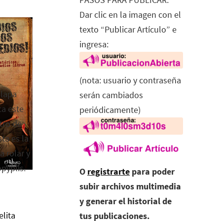
Dar clic en la imagen con el
texto “Publicar Artículo” e
ingresa:
(nota: usuario y contraseña
alapa
serán cambiados
ca este
periódicamente)
tro de
ta es la
a rolar y
opyplis.
O
registrarte
para poder
subir archivos multimedia
y generar el historial de
elita
tus publicaciones.