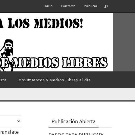
Inicio
Contacto
Publicar
ista
Movimientos y Medios Libres al día.
Publicación Abierta
ranslate
PASOS PARA PUBLICAR: