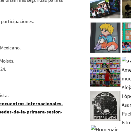
 tendrían más seguridad para su
 participaciones.
 Mexicano.
Moisés.
24.
ista:
encuentros-internacionales-
sedes-de-la-primera-sesion-