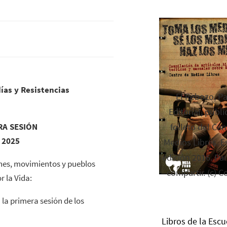
ías y Resistencias
El Rebozo, P
Editorial, publi
RA SESIÓN
folleto del Cen
 2025
Medios Libres. Es
edición 2016. Par
ones, movimientos y pueblos
compartir. (c) C
r la Vida:
 la primera sesión de los
Libros de la Escu