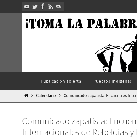
Ir
al
contenido
Ir
Publicación abierta
Pueblos Indí­genas
al
contenido
Inicio
Calendario
Comunicado zapatista: Encuentros Intern
Comunicado zapatista: Encuen
Internacionales de Rebeldías y 