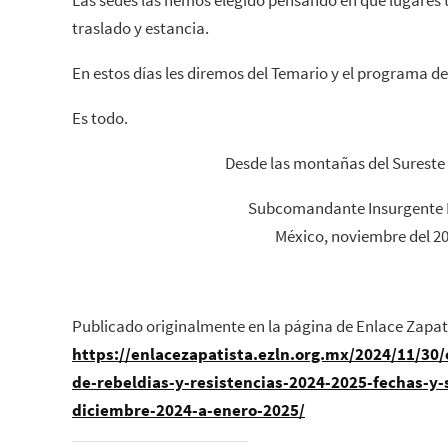
Las sedes las hemos elegido pensando en qué lugares
traslado y estancia.
En estos días les diremos del Temario y el programa de
Es todo.
Desde las montañas del Sureste
Subcomandante Insurgente 
México, noviembre del 20
Publicado originalmente en la página de Enlace Zapat
https://enlacezapatista.ezln.org.mx/2024/11/30/
de-rebeldias-y-resistencias-2024-2025-fechas-y-
diciembre-2024-a-enero-2025/