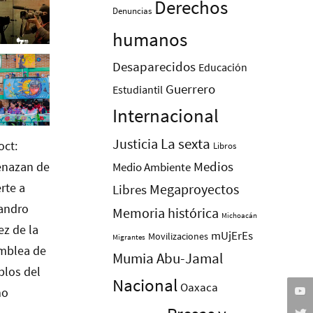
Derechos
Denuncias
humanos
Desaparecidos
Educación
Guerrero
Estudiantil
Internacional
La sexta
Justicia
Libros
Medios
Medio Ambiente
Megaproyectos
Libres
Memoria histórica
Michoacán
mUjErEs
Movilizaciones
Migrantes
Mumia Abu-Jamal
Nacional
Oaxaca