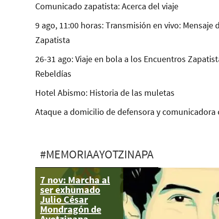
Comunicado zapatista: Acerca del viaje
9 ago, 11:00 horas: Transmisión en vivo: Mensaje 
Zapatista
26-31 ago: Viaje en bola a los Encuentros Zapatist
Rebeldías
Hotel Abismo: Historia de las muletas
Ataque a domicilio de defensora y comunicadora 
#MEMORIAAYOTZINAPA
7 nov: Marcha al
A 34 días
ser exhumado
#YoTeNombro
Julio César
César Manuel
Mondragón de
González
Ayotzinapa
Hernández