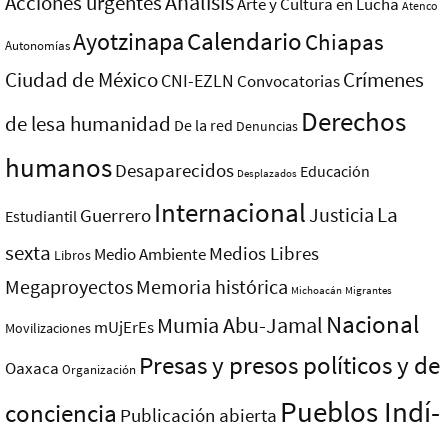
Análisis
Acciones urgentes
Arte y Cultura en Lucha
Atenco
Ayotzinapa
Calendario
Chiapas
Autonomías
Ciudad de México
Crímenes
CNI-EZLN
Convocatorias
Derechos
de lesa humanidad
De la red
Denuncias
humanos
Desaparecidos
Educación
Desplazados
Internacional
La
Justicia
Guerrero
Estudiantil
sexta
Medios Libres
Medio Ambiente
Libros
Megaproyectos
Memoria histórica
Michoacán
Migrantes
Nacional
Mumia Abu-Jamal
mUjErEs
Movilizaciones
Presas y presos polí­ticos y de
Oaxaca
Organización
Pueblos Indí­
conciencia
Publicación abierta