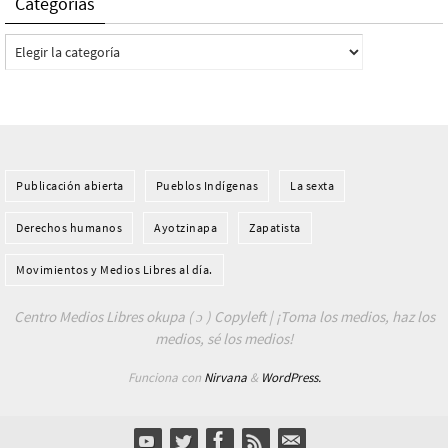
Categorías
Categorías
Publicación abierta
Pueblos Indí­genas
La sexta
Derechos humanos
Ayotzinapa
Zapatista
Movimientos y Medios Libres al día.
Centro Medios Libres okupa ( ɔ ) Copyleft | ¡Toma los medios, haz los
medios, sé los medios!
Funciona con
Nirvana
&
WordPress.