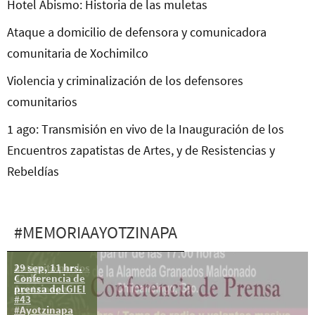
Hotel Abismo: Historia de las muletas
Ataque a domicilio de defensora y comunicadora
comunitaria de Xochimilco
Violencia y criminalización de los defensores
comunitarios
1 ago: Transmisión en vivo de la Inauguración de los
Encuentros zapatistas de Artes, y de Resistencias y
Rebeldías
#MEMORIAAYOTZINAPA
29 sep, 11 hrs.
Antigrito por los
Conferencia de
43 de
prensa del GIEI
Ayotzinapa
#43
#Ayotzinapa