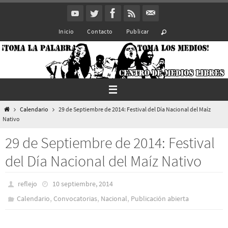
Ir
al
Inicio
Contacto
Publicar
contenido
Inicio
Calendario
29 de Septiembre de 2014: Festival del Día Nacional del Maíz
Nativo
29 de Septiembre de 2014: Festival
del Día Nacional del Maíz Nativo
reflejo
10 septiembre, 2014
,
,
,
Calendario
Convocatorias
Nacional
Publicación abierta