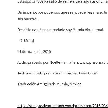
Estados Unidos ya salió de Yemen, dejando sus oficinas
Un imperio, por poderoso que sea, puede llegar a su lí
sus puertas.
Desde la nación encarcelada soy Mumia Abu-Jamal.
–©’15maj
24 de marzo de 2015
Audio grabado por Noelle Hanrahan: www.prisonradi
Texto circulado por Fatirah Litestar01@aol.com
Traducción Amig@s de Mumia, México
https://amigosdemumiamx.wordpress.com/2015/03/2