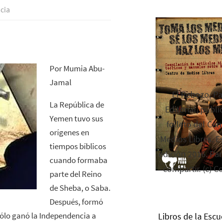
ncia
Por Mumia Abu-
Jamal
El Rebozo, P
La República de
Editorial, publi
Yemen tuvo sus
folleto del Cen
orígenes en
Medios Libres. Es
tiempos bíblicos
edición 2016. Par
cuando formaba
compartir. (c) C
parte del Reino
de Sheba, o Saba.
Después, formó
ólo ganó la Independencia a
Libros de la Escu