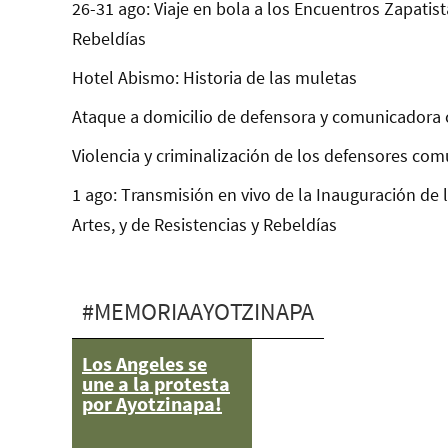
26-31 ago: Viaje en bola a los Encuentros Zapatist
Rebeldías
Hotel Abismo: Historia de las muletas
Ataque a domicilio de defensora y comunicadora 
Violencia y criminalización de los defensores com
1 ago: Transmisión en vivo de la Inauguración de 
Artes, y de Resistencias y Rebeldías
#MEMORIAAYOTZINAPA
Los Angeles se
Villahermosa,
une a la protesta
marcha del 1 de
por Ayotzinapa!
diciembre por
organizaciones
sociales y civiles