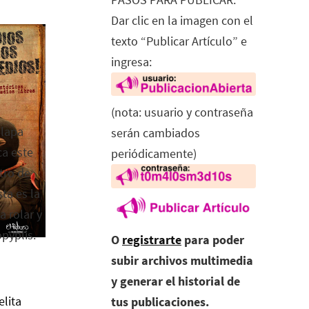
Dar clic en la imagen con el
texto “Publicar Artículo” e
ingresa:
(nota: usuario y contraseña
alapa
serán cambiados
ca este
periódicamente)
tro de
ta es la
a rolar y
opyplis.
O
registrarte
para poder
subir archivos multimedia
y generar el historial de
elita
tus publicaciones.