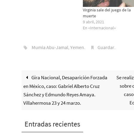
Virginia sale del juego de la
muerte
9 abril, 2021
En «Internacional»
Mumia Abu-Jamal
,
Yemen
.
Guardar
.
Gira Nacional, Desaparición Forzada
Se reali
sobre 
en México, caso: Gabriel Alberto Cruz
caso
Sánchez y Edmundo Reyes Amaya.
E
Villahermosa 23 y 24 marzo.
Entradas recientes