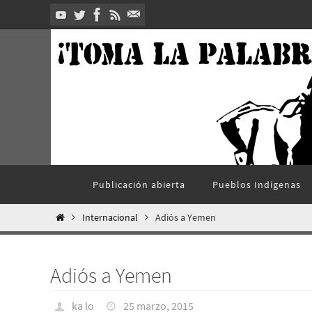
Ir
al
contenido
Ir
Publicación abierta
Pueblos Indí­genas
al
contenido
Inicio
Internacional
Adiós a Yemen
Adiós a Yemen
ka lo
25 marzo, 2015