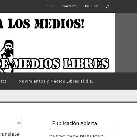
Inicio
Contacto
Publicar
ista
Movimientos y Medios Libres al día.
Publicación Abierta
ranslate
PASOS PARA PUBLICAR: