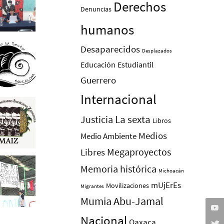
Derechos
Denuncias
humanos
Desaparecidos
Desplazados
Educación
Estudiantil
Guerrero
Internacional
La sexta
Justicia
Libros
Medios
Medio Ambiente
Megaproyectos
Libres
Memoria histórica
Michoacán
mUjErEs
Movilizaciones
Migrantes
Mumia Abu-Jamal
Nacional
Oaxaca