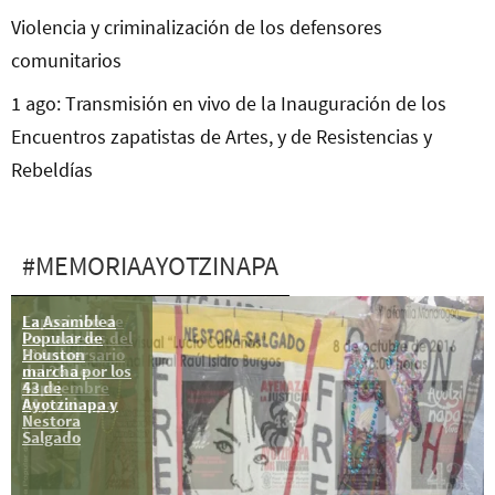
Violencia y criminalización de los defensores
comunitarios
1 ago: Transmisión en vivo de la Inauguración de los
Encuentros zapatistas de Artes, y de Resistencias y
Rebeldías
#MEMORIAAYOTZINAPA
La Asamblea
Exposición de
Popular de
los carteles del
Houston
2° Aniversario
marcha por los
del 26 de
43 de
Septiembre
Ayotzinapa y
#Ayotzinapa
Nestora
Salgado