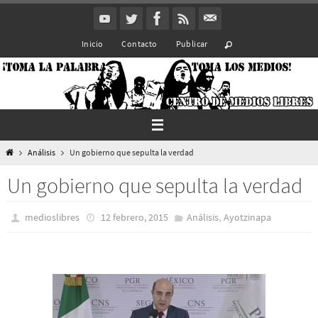
Ir
al
Inicio
Contacto
Publicar
contenido
Inicio
Análisis
Un gobierno que sepulta la verdad
Un gobierno que sepulta la verdad
,
medioslibres
12 febrero, 2015
Análisis
Ayotzinapa