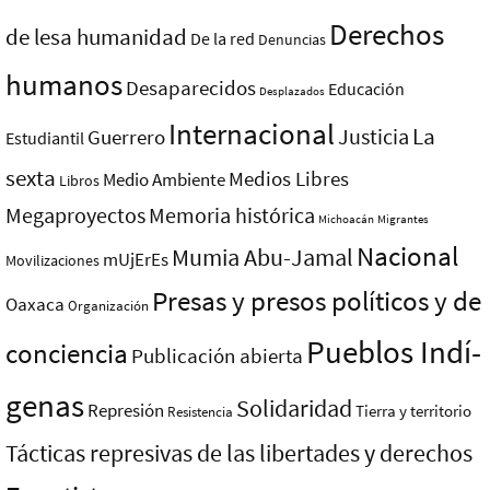
Derechos
de lesa humanidad
De la red
Denuncias
humanos
Desaparecidos
Educación
Desplazados
Internacional
La
Justicia
Guerrero
Estudiantil
sexta
Medios Libres
Medio Ambiente
Libros
Megaproyectos
Memoria histórica
Michoacán
Migrantes
Nacional
Mumia Abu-Jamal
mUjErEs
Movilizaciones
Presas y presos polí­ticos y de
Oaxaca
Organización
Pueblos Indí­
conciencia
Publicación abierta
genas
Solidaridad
Represión
Tierra y territorio
Resistencia
Tácticas represivas de las libertades y derechos