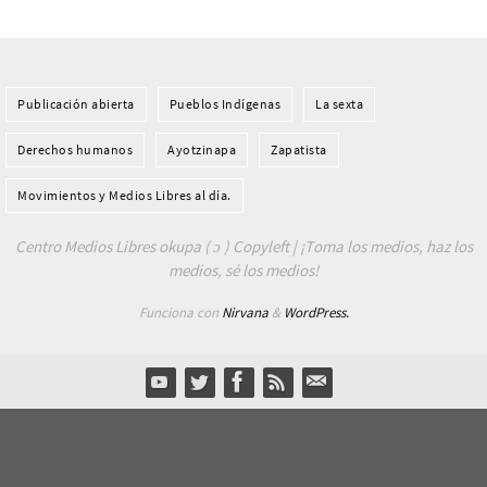
Publicación abierta
Pueblos Indí­genas
La sexta
Derechos humanos
Ayotzinapa
Zapatista
Movimientos y Medios Libres al día.
Centro Medios Libres okupa ( ɔ ) Copyleft | ¡Toma los medios, haz los
medios, sé los medios!
Funciona con
Nirvana
&
WordPress.