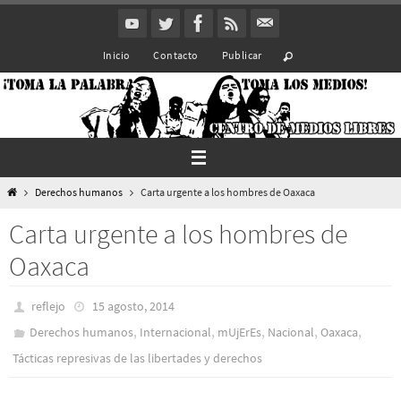
Ir
al
Inicio
Contacto
Publicar
contenido
Inicio
Derechos humanos
Carta urgente a los hombres de Oaxaca
Carta urgente a los hombres de
Oaxaca
reflejo
15 agosto, 2014
,
,
,
,
,
Derechos humanos
Internacional
mUjErEs
Nacional
Oaxaca
Tácticas represivas de las libertades y derechos