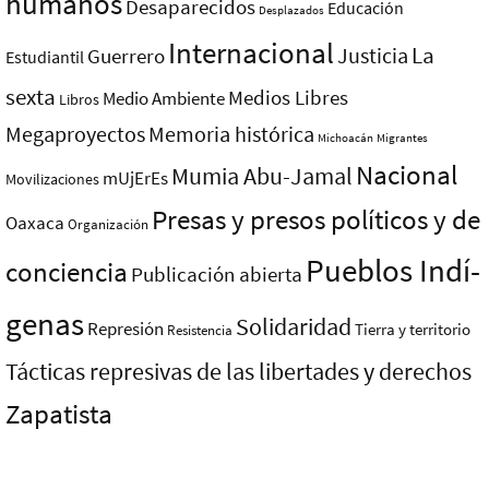
humanos
Desaparecidos
Educación
Desplazados
Internacional
La
Justicia
Guerrero
Estudiantil
sexta
Medios Libres
Medio Ambiente
Libros
Megaproyectos
Memoria histórica
Michoacán
Migrantes
Nacional
Mumia Abu-Jamal
mUjErEs
Movilizaciones
Presas y presos polí­ticos y de
Oaxaca
Organización
Pueblos Indí­
conciencia
Publicación abierta
genas
Solidaridad
Represión
Tierra y territorio
Resistencia
Tácticas represivas de las libertades y derechos
Zapatista