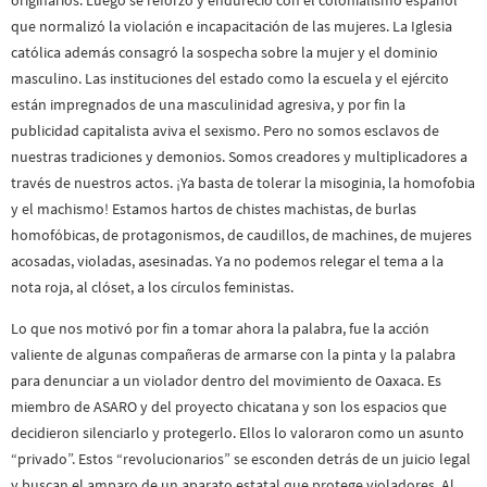
originarios. Luego se reforzó y endureció con el colonialismo español
que normalizó la violación e incapacitación de las mujeres. La Iglesia
católica además consagró la sospecha sobre la mujer y el dominio
masculino. Las instituciones del estado como la escuela y el ejército
están impregnados de una masculinidad agresiva, y por fin la
publicidad capitalista aviva el sexismo. Pero no somos esclavos de
nuestras tradiciones y demonios. Somos creadores y multiplicadores a
través de nuestros actos. ¡Ya basta de tolerar la misoginia, la homofobia
y el machismo! Estamos hartos de chistes machistas, de burlas
homofóbicas, de protagonismos, de caudillos, de machines, de mujeres
acosadas, violadas, asesinadas. Ya no podemos relegar el tema a la
nota roja, al clóset, a los círculos feministas.
Lo que nos motivó por fin a tomar ahora la palabra, fue la acción
valiente de algunas compañeras de armarse con la pinta y la palabra
para denunciar a un violador dentro del movimiento de Oaxaca. Es
miembro de ASARO y del proyecto chicatana y son los espacios que
decidieron silenciarlo y protegerlo. Ellos lo valoraron como un asunto
“privado”. Estos “revolucionarios” se esconden detrás de un juicio legal
y buscan el amparo de un aparato estatal que protege violadores. Al