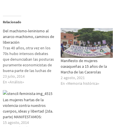
Relacionado
Del machismo-leninismo al
anarco-machismo, caminos de
liberación
Tras 40 años, otra vez en los
70s hubo intensos debates
que denunciaban las posturas
Manifiesto de mujeres
puramente economicistas de
oaxaqueñas a 15 años de la
buena parte de las luchas de
Marcha de las Cacerolas
liberación. Se fue planteando
23 julio, 2014
2 agosto, 2021
como horizonte general que la
En «Análisis»
En «Memoria histórica»
liberación contra el
capitalismo es una lucha de
clase, raza y género, y contra
Las mujeres hartas de la
toda opresión posible.…
violencia contra nuestros
cuerpos, ideas y libertad (2da.
parte) MANIFESTAMOS:
15 agosto, 2014