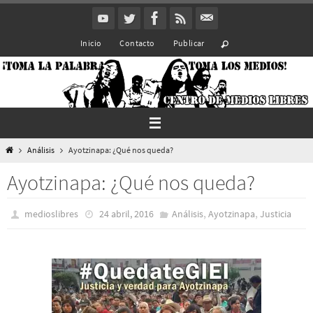
Ir
al
Inicio
Contacto
Publicar
contenido
Inicio
Análisis
Ayotzinapa: ¿Qué nos queda?
Ayotzinapa: ¿Qué nos queda?
,
,
medioslibres
24 abril, 2016
Análisis
Ayotzinapa
Justicia