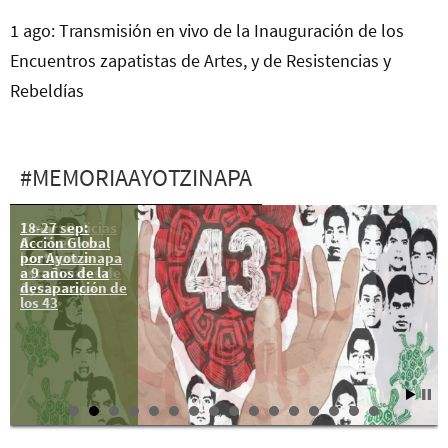
1 ago: Transmisión en vivo de la Inauguración de los
Encuentros zapatistas de Artes, y de Resistencias y
Rebeldías
#MEMORIAAYOTZINAPA
18-27 sep:
7 mar: Policías
Acción Global
de Guerrero
por Ayotzinapa
hostigan a
a 9 años de la
estudiantes de
desaparición de
Ayotzinapa
los 43