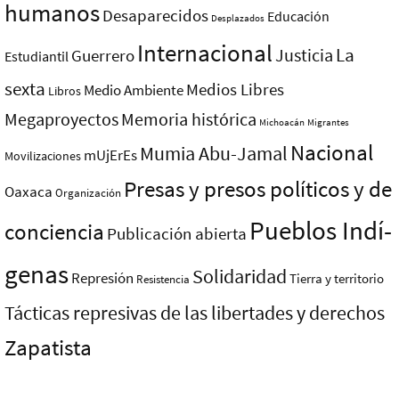
humanos
Desaparecidos
Educación
Desplazados
Internacional
La
Justicia
Guerrero
Estudiantil
sexta
Medios Libres
Medio Ambiente
Libros
Megaproyectos
Memoria histórica
Michoacán
Migrantes
Nacional
Mumia Abu-Jamal
mUjErEs
Movilizaciones
Presas y presos polí­ticos y de
Oaxaca
Organización
Pueblos Indí­
conciencia
Publicación abierta
genas
Solidaridad
Represión
Tierra y territorio
Resistencia
Tácticas represivas de las libertades y derechos
Zapatista