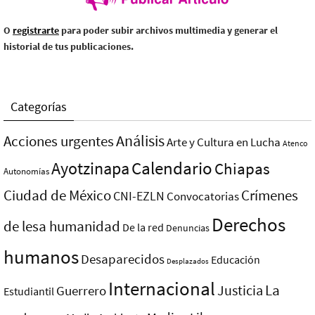
O
registrarte
para poder subir archivos multimedia y generar el
historial de tus publicaciones.
Categorías
Análisis
Acciones urgentes
Arte y Cultura en Lucha
Atenco
Ayotzinapa
Calendario
Chiapas
Autonomías
Ciudad de México
Crímenes
CNI-EZLN
Convocatorias
Derechos
de lesa humanidad
De la red
Denuncias
humanos
Desaparecidos
Educación
Desplazados
Internacional
La
Justicia
Guerrero
Estudiantil