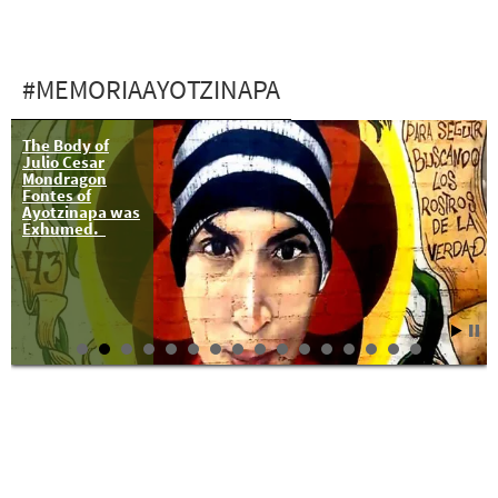
#MEMORIAAYOTZINAPA
The Body of
Julio Cesar
Mondragon
Fontes of
Ayotzinapa was
Exhumed.