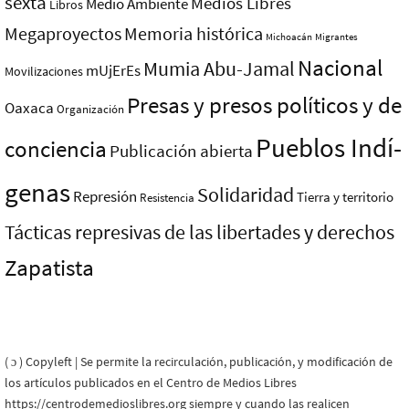
sexta
Medios Libres
Medio Ambiente
Libros
Megaproyectos
Memoria histórica
Michoacán
Migrantes
Nacional
Mumia Abu-Jamal
mUjErEs
Movilizaciones
Presas y presos polí­ticos y de
Oaxaca
Organización
Pueblos Indí­
conciencia
Publicación abierta
genas
Solidaridad
Represión
Tierra y territorio
Resistencia
Tácticas represivas de las libertades y derechos
Zapatista
( ɔ ) Copyleft | Se permite la recirculación, publicación, y modificación de
los artículos publicados en el Centro de Medios Libres
https://centrodemedioslibres.org siempre y cuando las realicen