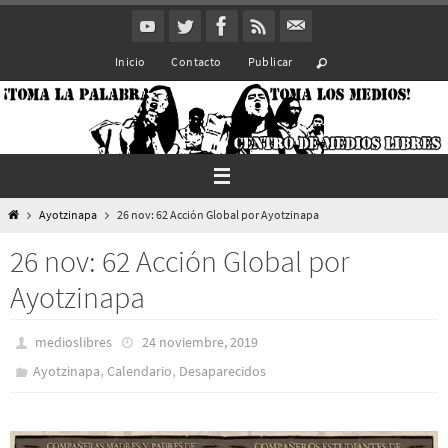
Ir
al
Inicio
Contacto
Publicar
contenido
Inicio
Ayotzinapa
26 nov: 62 Acción Global por Ayotzinapa
26 nov: 62 Acción Global por
Ayotzinapa
medioslibres
24 noviembre, 2019
,
,
Ayotzinapa
Calendario
Desaparecidos