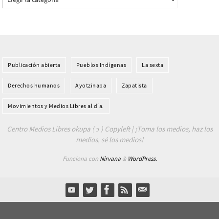
Publicación abierta
Pueblos Indí­genas
La sexta
Derechos humanos
Ayotzinapa
Zapatista
Movimientos y Medios Libres al día.
Centro Medios Libres okupa ( ɔ ) Copyleft | ¡Toma los medios, haz los
medios, sé los medios!
Funciona con
Nirvana
&
WordPress.