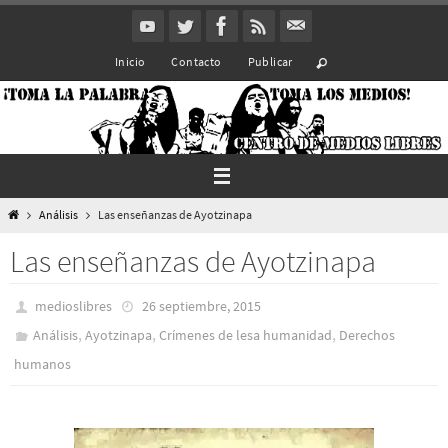
Ir
al
Inicio
Contacto
Publicar
contenido
Inicio
Análisis
Las enseñanzas de Ayotzinapa
Las enseñanzas de Ayotzinapa
medioslibres
26 septiembre, 2015
,
,
,
Análisis
Ayotzinapa
Crímenes de lesa humanidad
Derechos
humanos