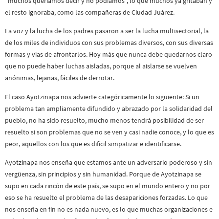
“muchos queríamos decir y no podíamos”, lo que muchos ya gritaban y
el resto ignoraba, como las compañeras de Ciudad Juárez.
La voz y la lucha de los padres pasaron a ser la lucha multisectorial, la
de los miles de individuos con sus problemas diversos, con sus diversas
formas y vías de afrontarlos. Hoy más que nunca debe quedarnos claro
que no puede haber luchas aisladas, porque al aislarse se vuelven
anónimas, lejanas, fáciles de derrotar.
El caso Ayotzinapa nos advierte categóricamente lo siguiente: Si un
problema tan ampliamente difundido y abrazado por la solidaridad del
pueblo, no ha sido resuelto, mucho menos tendrá posibilidad de ser
resuelto si son problemas que no se ven y casi nadie conoce, y lo que es
peor, aquellos con los que es difícil simpatizar e identificarse.
Ayotzinapa nos enseña que estamos ante un adversario poderoso y sin
vergüenza, sin principios y sin humanidad. Porque de Ayotzinapa se
supo en cada rincón de este país, se supo en el mundo entero y no por
eso se ha resuelto el problema de las desapariciones forzadas. Lo que
nos enseña en fin no es nada nuevo, es lo que muchas organizaciones e