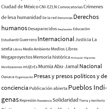
Ciudad de México
Crímenes
CNI-EZLN
Convocatorias
Derechos
de lesa humanidad
De la red
Denuncias
humanos
Desaparecidos
Educación
Desplazados
Internacional
La
Justicia
Guerrero
Estudiantil
sexta
Medios Libres
Medio Ambiente
Libros
Megaproyectos
Memoria histórica
Michoacán
Migrantes
Nacional
Mumia Abu-Jamal
mUjErEs
Movilizaciones
Presas y presos polí­ticos y de
Oaxaca
Organización
Pueblos Indí­
conciencia
Publicación abierta
genas
Solidaridad
Represión
Tierra y territorio
Resistencia