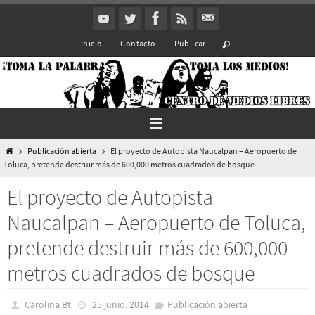
Ir
al
Inicio
Contacto
Publicar
contenido
Inicio
Publicación abierta
El proyecto de Autopista Naucalpan – Aeropuerto de
Toluca, pretende destruir más de 600,000 metros cuadrados de bosque
El proyecto de Autopista
Naucalpan – Aeropuerto de Toluca,
pretende destruir más de 600,000
metros cuadrados de bosque
Carolina Bt
25 junio, 2014
Publicación abierta