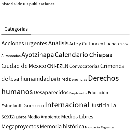
historial de tus publicaciones.
Categorías
Análisis
Acciones urgentes
Arte y Cultura en Lucha
Atenco
Ayotzinapa
Calendario
Chiapas
Autonomías
Ciudad de México
Crímenes
CNI-EZLN
Convocatorias
Derechos
de lesa humanidad
De la red
Denuncias
humanos
Desaparecidos
Educación
Desplazados
Internacional
La
Justicia
Guerrero
Estudiantil
sexta
Medios Libres
Medio Ambiente
Libros
Megaproyectos
Memoria histórica
Michoacán
Migrantes