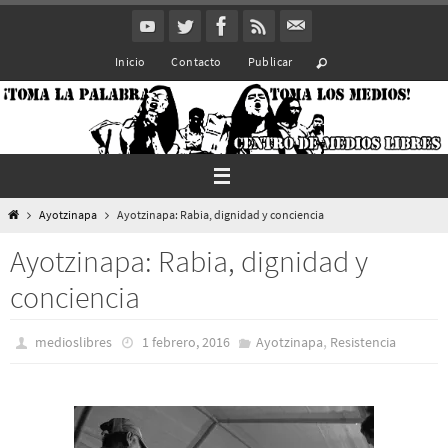
Ir
al
Inicio
Contacto
Publicar
contenido
Inicio
Ayotzinapa
Ayotzinapa: Rabia, dignidad y conciencia
Ayotzinapa: Rabia, dignidad y
conciencia
,
medioslibres
1 febrero, 2016
Ayotzinapa
Resistencia