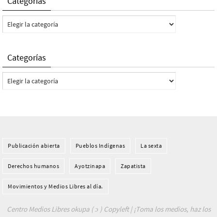
Categorías
Categorías
Categorías
Categorías
Publicación abierta
Pueblos Indí­genas
La sexta
Derechos humanos
Ayotzinapa
Zapatista
Movimientos y Medios Libres al día.
Centro Medios Libres okupa ( ɔ ) Copyleft | ¡Toma los medios, haz los