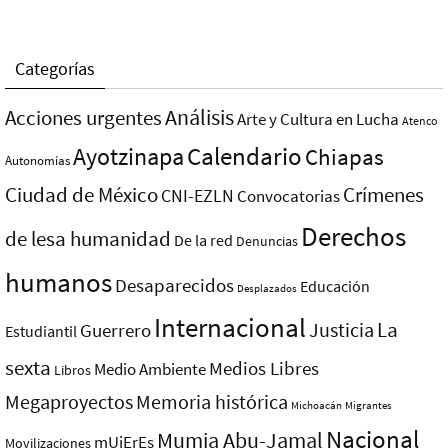
Categorías
Análisis
Acciones urgentes
Arte y Cultura en Lucha
Atenco
Ayotzinapa
Calendario
Chiapas
Autonomías
Ciudad de México
Crímenes
CNI-EZLN
Convocatorias
Derechos
de lesa humanidad
De la red
Denuncias
humanos
Desaparecidos
Educación
Desplazados
Internacional
La
Justicia
Guerrero
Estudiantil
sexta
Medios Libres
Medio Ambiente
Libros
Megaproyectos
Memoria histórica
Michoacán
Migrantes
Nacional
Mumia Abu-Jamal
mUjErEs
Movilizaciones