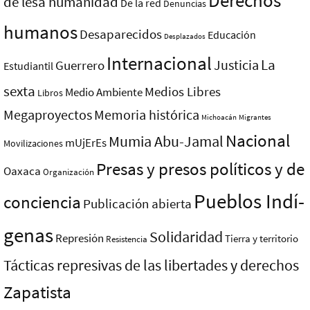
Derechos
de lesa humanidad
De la red
Denuncias
humanos
Desaparecidos
Educación
Desplazados
Internacional
La
Justicia
Guerrero
Estudiantil
sexta
Medios Libres
Medio Ambiente
Libros
Megaproyectos
Memoria histórica
Michoacán
Migrantes
Nacional
Mumia Abu-Jamal
mUjErEs
Movilizaciones
Presas y presos polí­ticos y de
Oaxaca
Organización
Pueblos Indí­
conciencia
Publicación abierta
genas
Solidaridad
Represión
Tierra y territorio
Resistencia
Tácticas represivas de las libertades y derechos
Zapatista