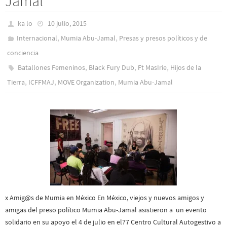
Jamal
ka lo
10 julio, 2015
,
,
Internacional
Mumia Abu-Jamal
Presas y presos polí­ticos y de
conciencia
,
,
,
Batallones Femeninos
Black Fury Dub
Ft MasIrie
Hijos de la
,
,
,
Tierra
ICFFMAJ
MOVE Organization
Mumia Abu-Jamal
x Amig@s de Mumia en México En México, viejos y nuevos amigos y
amigas del preso político Mumia Abu-Jamal asistieron a un evento
solidario en su apoyo el 4 de julio en el77 Centro Cultural Autogestivo a