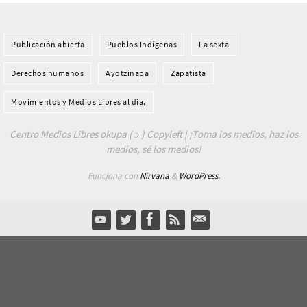
Publicación abierta
Pueblos Indí­genas
La sexta
Derechos humanos
Ayotzinapa
Zapatista
Movimientos y Medios Libres al día.
Centro Medios Libres okupa ( ɔ ) Copyleft | ¡Toma los medios, haz los
medios, sé los medios!
Funciona con
Nirvana
&
WordPress.