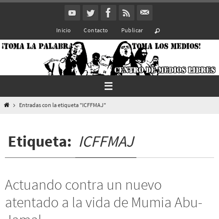
Ir
al
Inicio
Contacto
Publicar
contenido
Inicio
Entradas con la etiqueta "ICFFMAJ"
Etiqueta:
ICFFMAJ
Actuando contra un nuevo
atentado a la vida de Mumia Abu-