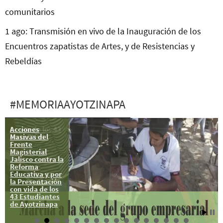
comunitarios
1 ago: Transmisión en vivo de la Inauguración de los
Encuentros zapatistas de Artes, y de Resistencias y
Rebeldías
#MEMORIAAYOTZINAPA
Acciones
La voz de los 43
Masivas del
en la CIDH
Frente
Magisterial
Jalisco contra la
Reforma
Educativa y por
la Presentación
con vida de los
43 Estudiantes
de Ayotzinapa