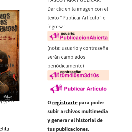
Dar clic en la imagen con el
texto “Publicar Artículo” e
ingresa:
(nota: usuario y contraseña
alapa
serán cambiados
ca este
periódicamente)
tro de
ta es la
a rolar y
opyplis.
O
registrarte
para poder
subir archivos multimedia
y generar el historial de
elita
tus publicaciones.