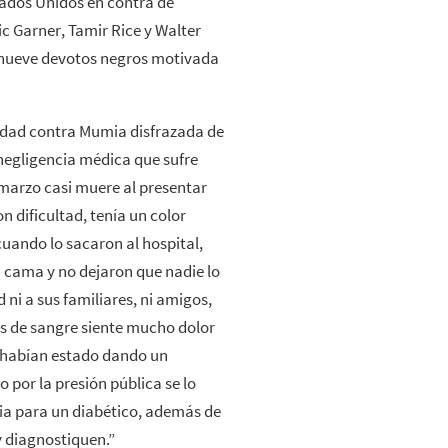
stados Unidos en contra de
 Garner, Tamir Rice y Walter
e nueve devotos negros motivada
lidad contra Mumia disfrazada de
negligencia médica que sufre
 marzo casi muere al presentar
n dificultad, tenía un color
cuando lo sacaron al hospital,
su cama y no dejaron que nadie lo
 ni a sus familiares, ni amigos,
es de sangre siente mucho dolor
le habían estado dando un
por la presión pública se lo
ia para un diabético, además de
y diagnostiquen.”