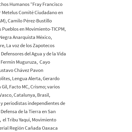
echos Humanos “Fray Francisco
er Metelus Comité Ciudadano en
M), Camilo Pérez-Bustillo
los Pueblos en Movimiento-TICPM,
 Negra Anarquista México,
e, La voz de los Zapotecos
s Defensores del Agua y de la Vida
do Fermin Muguruza, Cayo
 Gustavo Chávez Pavon
olites, Lengua Alerta, Gerardo
 Gil, Facto MC, Crismo; varios
Vasco, Catalunya, Brasil,
 y periodistas independientes de
Defensa de la Tierra en San
, el Tribu Yaqui, Movimiento
sterial Región Cañada Oaxaca