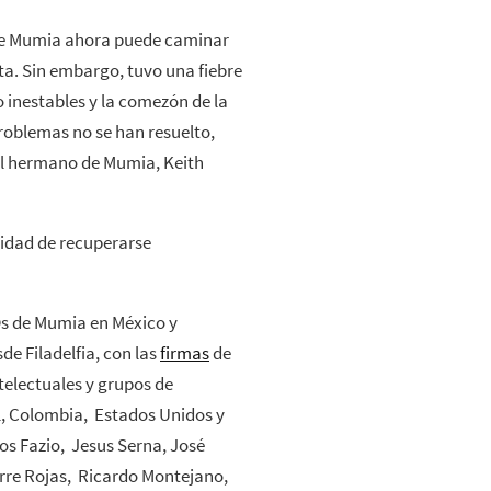
que Mumia ahora puede caminar
isita. Sin embargo, tuvo una fiebre
o inestables y la comezón de la
roblemas no se han resuelto,
 el hermano de Mumia, Keith
lidad de recuperarse
@s de Mumia en México y
e Filadelfia, con las
firmas
de
ntelectuales y grupos de
l, Colombia, Estados Unidos y
s Fazio, Jesus Serna, José
irre Rojas, Ricardo Montejano,