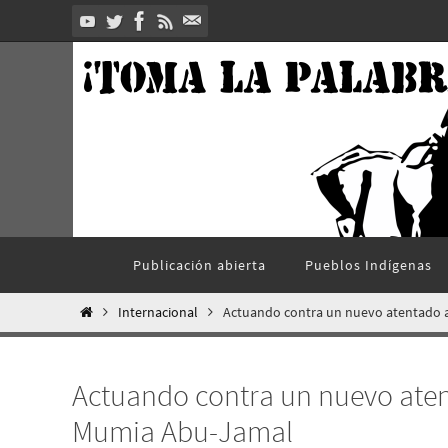
Ir
al
contenido
Ir
Publicación abierta
Pueblos Indí­genas
al
contenido
Inicio
Internacional
Actuando contra un nuevo atentado 
Actuando contra un nuevo aten
Mumia Abu-Jamal