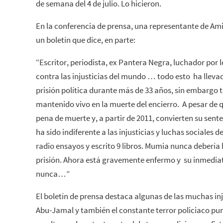
de semana del 4 de julio. Lo hicieron.
En la conferencia de prensa, una representante de A
un boletín que dice, en parte:
“Escritor, periodista, ex Pantera Negra, luchador por 
contra las injusticias del mundo … todo esto ha llev
prisión política durante más de 33 años, sin embargo 
mantenido vivo en la muerte del encierro. A pesar de 
pena de muerte y, a partir de 2011, convierten su sent
ha sido indiferente a las injusticias y luchas sociales
radio ensayos y escrito 9 libros. Mumia nunca debería 
prisión. Ahora está gravemente enfermo y su inmediat
nunca…”
El boletín de prensa destaca algunas de las muchas in
Abu-Jamal y también el constante terror policiaco puni