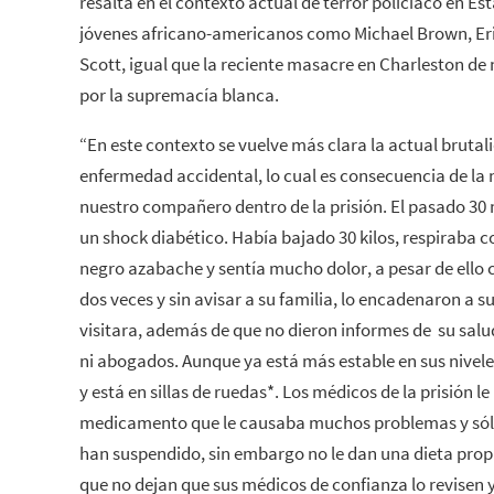
resalta en el contexto actual de terror policiaco en E
jóvenes africano-americanos como Michael Brown, Eric
Scott, igual que la reciente masacre en Charleston d
por la supremacía blanca.
“En este contexto se vuelve más clara la actual bruta
enfermedad accidental, lo cual es consecuencia de la 
nuestro compañero dentro de la prisión. El pasado 30
un shock diabético. Había bajado 30 kilos, respiraba co
negro azabache y sentía mucho dolor, a pesar de ello 
dos veces y sin avisar a su familia, lo encadenaron a 
visitara, además de que no dieron informes de su salud
ni abogados. Aunque ya está más estable en sus nivel
y está en sillas de ruedas*. Los médicos de la prisión 
medicamento que le causaba muchos problemas y sólo 
han suspendido, sin embargo no le dan una dieta prop
que no dejan que sus médicos de confianza lo revisen 