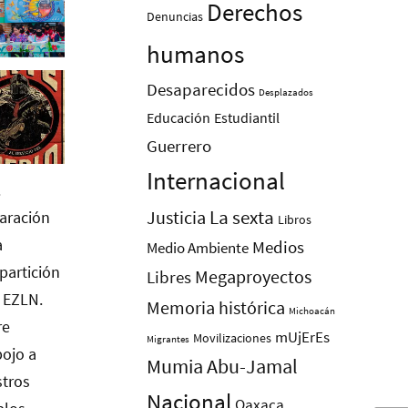
Derechos
Denuncias
humanos
Desaparecidos
Desplazados
Educación
Estudiantil
Guerrero
Internacional
La sexta
Justicia
Libros
Medios
Medio Ambiente
Megaproyectos
Libres
Memoria histórica
Michoacán
mUjErEs
Movilizaciones
Migrantes
Mumia Abu-Jamal
Nacional
Oaxaca