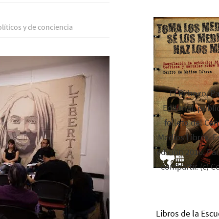
lí­ticos y de conciencia
El Rebozo, P
Editorial, publi
folleto del Cen
Medios Libres. Es
edición 2016. Par
compartir. (c) C
Libros de la Escu