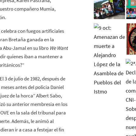
sorpresa, Karen Pastrana,
 nuestro compañero Mumia,
ón.
 celebra con fuegos artificiales
Gran Bretaña ganada en la
a Abu-Jamal en su libro
We Want
idir quienes iban a mantener a
británicos?”
l 3 de julio de 1982, después de
 meses antes del policía Daniel
juez de la horca” Albert Sabo,
lizó su anterior membresía en los
OVE en la sala del tribunal para
uerte. Además, le animó al
ran ir a casa a festejar el fin