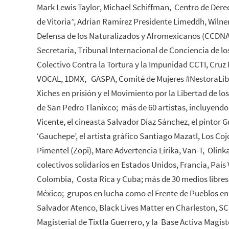
Mark Lewis Taylor, Michael Schiffman, Centro de Der
de Vitoria”, Adrian Ramírez Presidente Limeddh, Wiln
Defensa de los Naturalizados y Afromexicanos (CCDNA
Secretaría, Tribunal Internacional de Conciencia de 
Colectivo Contra la Tortura y la Impunidad CCTI, Cruz
VOCAL, 1DMX, GASPA, Comité de Mujeres #NestoraLibr
Xiches en prisión y el Movimiento por la Libertad de lo
de San Pedro Tlanixco; más de 60 artistas, incluyen
Vicente, el cineasta Salvador Díaz Sánchez, el pintor
‘Gauchepe’, el artista gráfico Santiago Mazatl, Los Coj
Pimentel (Zopi), Mare Advertencia Lírika, Van-T, Olinka
colectivos solidarios en Estados Unidos, Francia, País 
Colombia, Costa Rica y Cuba; más de 30 medios libres
México; grupos en lucha como el Frente de Pueblos en 
Salvador Atenco, Black Lives Matter en Charleston, SC
Magisterial de Tixtla Guerrero, y la Base Activa Magi