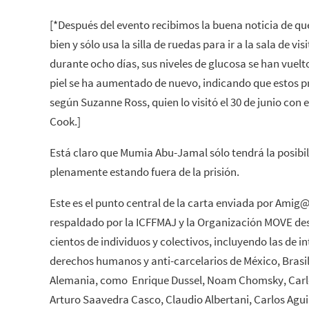
[*Después del evento recibimos la buena noticia de 
bien y sólo usa la silla de ruedas para ir a la sala de v
durante ocho días, sus niveles de glucosa se han vuelt
piel se ha aumentado de nuevo, indicando que estos p
según Suzanne Ross, quien lo visitó el 30 de junio con
Cook.]
Está claro que Mumia Abu-Jamal sólo tendrá la posibi
plenamente estando fuera de la prisión.
Este es el punto central de la carta enviada por Amig
respaldado por la ICFFMAJ y la Organización MOVE desd
cientos de individuos y colectivos, incluyendo las de i
derechos humanos y anti-carcelarios de México, Brasi
Alemania, como Enrique Dussel, Noam Chomsky, Carlo
Arturo Saavedra Casco, Claudio Albertani, Carlos Agu