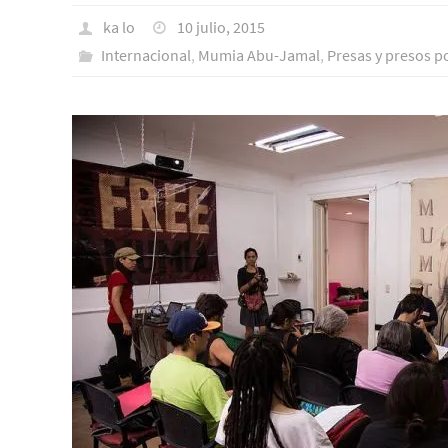
ka lo
10 julio, 2015
Internacional
,
Mumia Abu-Jamal
,
Presas y presos po