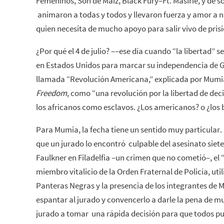
Femeninos, Son de Maíz, Black Fury–Ft. MasIrie, y de 
animaron a todas y todos y llevaron fuerza y amor a
quien necesita de mucho apoyo para salir vivo de prisi
¿Por qué el 4 de julio? ––ese día cuando “la libertad” se
en Estados Unidos para marcar su independencia de 
llamada “Revolución Americana,” explicada por Mumi
Freedom
, como “una revolución por la libertad de dec
los africanos como esclavos. ¿Los americanos? o ¿los 
Para Mumia, la fecha tiene un sentido muy particular. E
que un jurado lo encontró culpable del asesinato siete
Faulkner en Filadelfia –un crimen que no cometió–, el “
miembro vitalicio de la Orden Fraternal de Policía, uti
Panteras Negras y la presencia de los integrantes de M
espantar al jurado y convencerlo a darle la pena de m
jurado a tomar una rápida decisión para que todos pudie