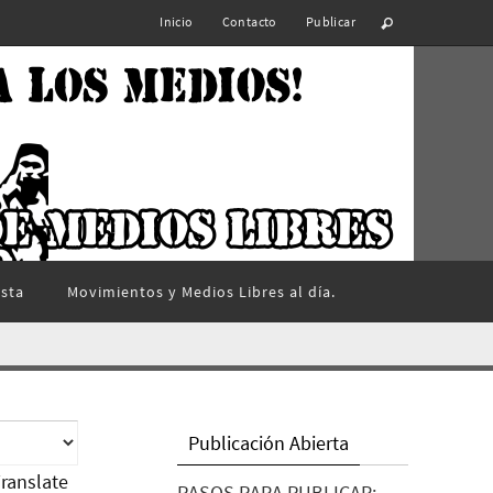
Inicio
Contacto
Publicar
ista
Movimientos y Medios Libres al día.
Publicación Abierta
ranslate
PASOS PARA PUBLICAR: