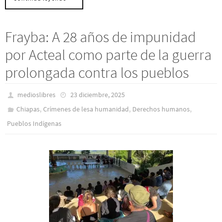
Frayba: A 28 años de impunidad
por Acteal como parte de la guerra
prolongada contra los pueblos
medioslibres
23 diciembre, 2025
,
,
,
Chiapas
Crímenes de lesa humanidad
Derechos humanos
Pueblos Indí­genas