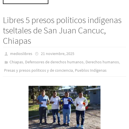
Libres 5 presos políticos indígenas
tseltales de San Juan Cancuc,
Chiapas
medioslibres
21 noviembre, 2025
,
,
,
Chiapas
Defensores de derechos humanos
Derechos humanos
,
Presas y presos polí­ticos y de conciencia
Pueblos Indí­genas