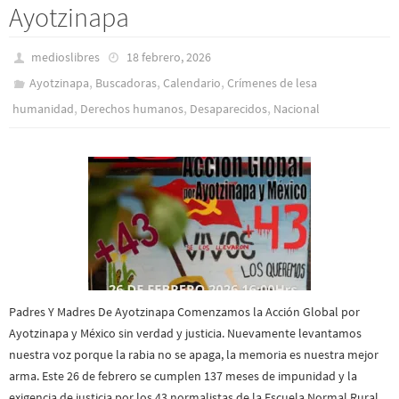
Ayotzinapa
medioslibres
18 febrero, 2026
,
,
,
Ayotzinapa
Buscadoras
Calendario
Crímenes de lesa
,
,
,
humanidad
Derechos humanos
Desaparecidos
Nacional
Padres Y Madres De Ayotzinapa Comenzamos la Acción Global por
Ayotzinapa y México sin verdad y justicia. Nuevamente levantamos
nuestra voz porque la rabia no se apaga, la memoria es nuestra mejor
arma. Este 26 de febrero se cumplen 137 meses de impunidad y la
exigencia de justicia por los 43 normalistas de la Escuela Normal Rural