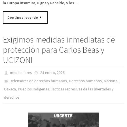
la Europa Insumisa, Digna y Rebelde, A los…
Continua leyendo
Exigimos medidas inmediatas de
protección para Carlos Beas y
UCIZONI
medioslibres
24 enero, 2026
,
,
,
Defensores de derechos humanos
Derechos humanos
Nacional
,
,
Oaxaca
Pueblos Indí­genas
Tácticas represivas de las libertades y
derechos