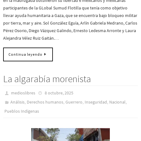
en la madrugada obtuvieron su libertad 6 mexicanos y mexicanas
participantes de la GLobal Sumud Flotilla que tenía como objetivo
llevar ayuda humanitaria a Gaza, que se encuentra bajo bloqueo militar
por tierra, mar y aire. Sol González Eguía, Arlín Gabriela Medrano, Carlos
Pérez Osorio, Diego Vázquez Galindo, Ernesto Ledesma Arronte y Laura
Alejandra Vélez Ruiz Gaitán.…
Continua leyendo
La algarabía morenista
medioslibres
8 octubre, 2025
,
,
,
,
,
Análisis
Derechos humanos
Guerrero
Inseguridad
Nacional
Pueblos Indí­genas