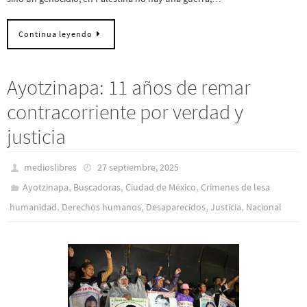
Continua leyendo
Ayotzinapa: 11 años de remar
contracorriente por verdad y
justicia
medioslibres
27 septiembre, 2025
,
,
,
Ayotzinapa
Buscadoras
Ciudad de México
Crímenes de lesa
,
,
,
,
humanidad
Derechos humanos
Desaparecidos
Justicia
Nacional