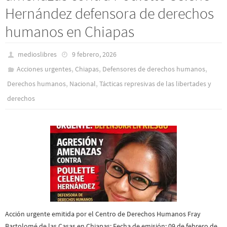
Hernández defensora de derechos
humanos en Chiapas
medioslibres
9 febrero, 2026
,
,
,
Acciones urgentes
Chiapas
Defensores de derechos humanos
,
,
Derechos humanos
Nacional
Tácticas represivas de las libertades y
derechos
Acción urgente emitida por el Centro de Derechos Humanos Fray
Bartolomé de las Casas en Chiapas: Fecha de emisión: 09 de febrero de