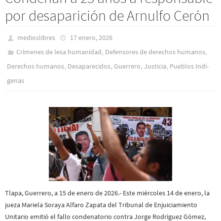
por desaparición de Arnulfo Cerón
medioslibres
17 enero, 2026
,
,
Crímenes de lesa humanidad
Defensores de derechos humanos
,
,
,
,
Derechos humanos
Desaparecidos
Guerrero
Justicia
Pueblos Indí­
genas
Tlapa, Guerrero, a 15 de enero de 2026.- Este miércoles 14 de enero, la
jueza Mariela Soraya Alfaro Zapata del Tribunal de Enjuiciamiento
Unitario emitió el fallo condenatorio contra Jorge Rodríguez Gómez,