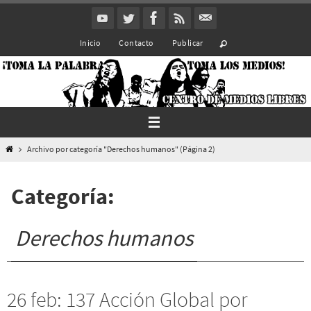
Ir
al
Inicio
Contacto
Publicar
contenido
Inicio
Archivo por categoría "Derechos humanos"
(Página 2)
Categoría:
Derechos humanos
26 feb: 137 Acción Global por