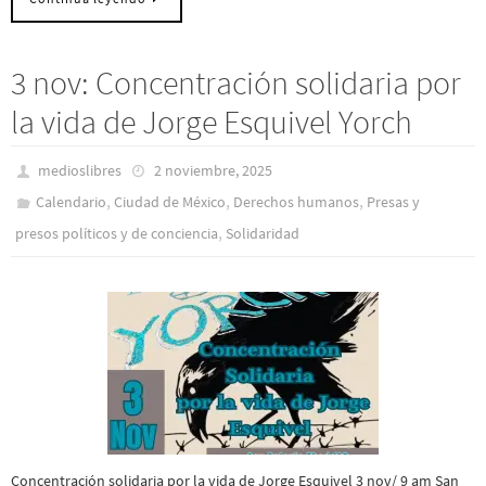
3 nov: Concentración solidaria por
la vida de Jorge Esquivel Yorch
medioslibres
2 noviembre, 2025
,
,
,
Calendario
Ciudad de México
Derechos humanos
Presas y
,
presos polí­ticos y de conciencia
Solidaridad
Concentración solidaria por la vida de Jorge Esquivel 3 nov/ 9 am San