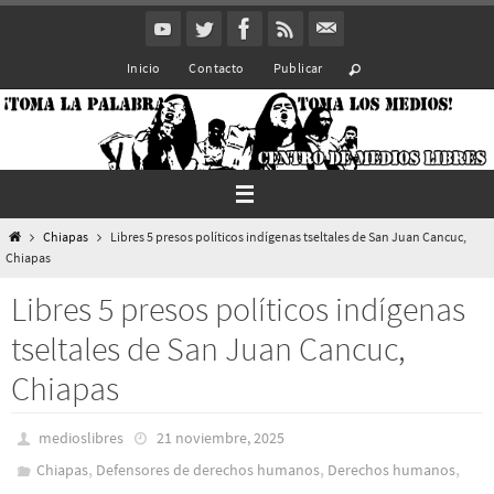
Ir
al
Inicio
Contacto
Publicar
contenido
Inicio
Chiapas
Libres 5 presos políticos indígenas tseltales de San Juan Cancuc,
Chiapas
Libres 5 presos políticos indígenas
tseltales de San Juan Cancuc,
Chiapas
medioslibres
21 noviembre, 2025
,
,
,
Chiapas
Defensores de derechos humanos
Derechos humanos