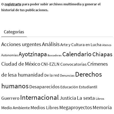
O
registrarte
para poder subir archivos multimedia y generar el
historial de tus publicaciones.
Categorías
Análisis
Acciones urgentes
Arte y Cultura en Lucha
Atenco
Ayotzinapa
Calendario
Chiapas
Autonomías
Buscadoras
Ciudad de México
Crímenes
CNI-EZLN
Convocatorias
Derechos
de lesa humanidad
De la red
Denuncias
humanos
Desaparecidos
Educación
Estudiantil
Internacional
La sexta
Justicia
Guerrero
Libros
Megaproyectos
Memoria
Medios Libres
Medio Ambiente