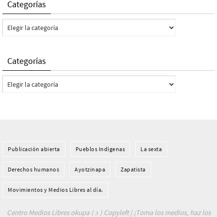
Categorías
Categorías
Categorías
Categorías
Publicación abierta
Pueblos Indí­genas
La sexta
Derechos humanos
Ayotzinapa
Zapatista
Movimientos y Medios Libres al día.
Centro Medios Libres okupa ( ɔ ) Copyleft | ¡Toma los medios, haz los