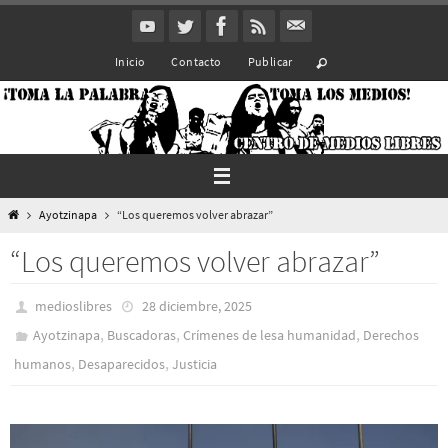
Ir
al
Inicio
Contacto
Publicar
contenido
Inicio
Ayotzinapa
“Los queremos volver abrazar”
“Los queremos volver abrazar”
medioslibres
28 diciembre, 2025
,
,
,
Ayotzinapa
Buscadoras
Crímenes de lesa humanidad
Derechos
,
,
humanos
Desaparecidos
Justicia