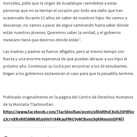
González, pidió que la virgen de Guadalupe «sensibilice a estas
personas que no se tientan el corazón por todo ese daño que han
ocasionado durante 11 años sin saber de nuestros hijos. No vamos a
descansar, no vamos a parar de seguir caminando hasta saber dónde
están nuestros jóvenes. Queremos saber la verdad, y el gobierno
mexicano tiene que decirnos dónde están”.
Las madres y padres se fueron afligidos, pero al mismo tiempo con
fuerza y una enorme esperanza de que puedan abrazar a sus hijos el
próximo año. Continúan su lucha por encontrar a los 43 estudiantes.
Exigen a los gobiernos esclarezcan el caso para que la pesadilla termine.
Publicado originalmente en la página del Centro de Derechos Humanos
de la Montaña Tlachinollan:
https://www.facebook.com/Tlachinollan/posts/pfbid0tyEXob25Pdf6v
z3cryXRvRB58WkNfzpjHrFr84KauPMG9yM5bvxs9qRMmuteDP4Fl