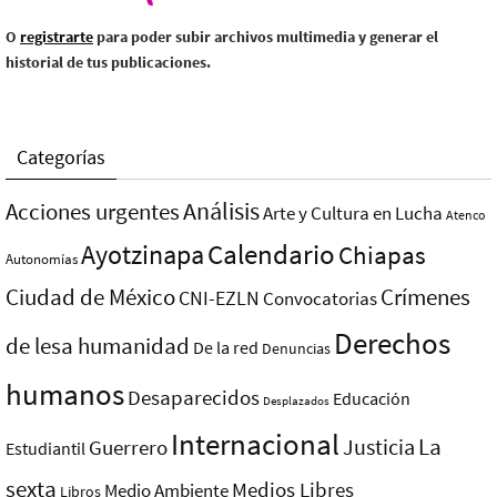
O
registrarte
para poder subir archivos multimedia y generar el
historial de tus publicaciones.
Categorías
Análisis
Acciones urgentes
Arte y Cultura en Lucha
Atenco
Ayotzinapa
Calendario
Chiapas
Autonomías
Ciudad de México
Crímenes
CNI-EZLN
Convocatorias
Derechos
de lesa humanidad
De la red
Denuncias
humanos
Desaparecidos
Educación
Desplazados
Internacional
La
Justicia
Guerrero
Estudiantil
sexta
Medios Libres
Medio Ambiente
Libros