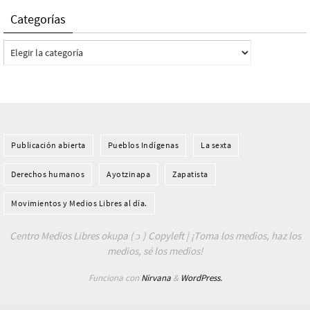
Categorías
Categorías
Publicación abierta
Pueblos Indí­genas
La sexta
Derechos humanos
Ayotzinapa
Zapatista
Movimientos y Medios Libres al día.
Centro Medios Libres okupa ( ɔ ) Copyleft | ¡Toma los medios, haz los
medios, sé los medios!
Funciona con
Nirvana
&
WordPress.