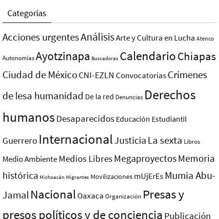
Categorías
Análisis
Acciones urgentes
Arte y Cultura en Lucha
Atenco
Ayotzinapa
Calendario
Chiapas
Autonomías
Buscadoras
Ciudad de México
Crímenes
CNI-EZLN
Convocatorias
Derechos
de lesa humanidad
De la red
Denuncias
humanos
Desaparecidos
Educación
Estudiantil
Internacional
La sexta
Justicia
Guerrero
Libros
Megaproyectos
Memoria
Medios Libres
Medio Ambiente
Mumia Abu-
histórica
mUjErEs
Movilizaciones
Michoacán
Migrantes
Nacional
Presas y
Jamal
Oaxaca
Organización
presos polí­ticos y de conciencia
Publicación