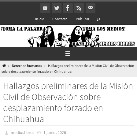
Ir
al
Inicio
Contacto
Publicar
contenido
Inicio
Derechos humanos
Hallazgos preliminares de la Misión Civil de Observación
sobre desplazamiento forzado en Chihuahua
Hallazgos preliminares de la Misión
Civil de Observación sobre
desplazamiento forzado en
Chihuahua
medioslibres
1 junio, 2026