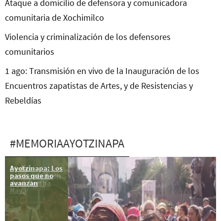
Ataque a domicilio de defensora y comunicadora
comunitaria de Xochimilco
Violencia y criminalización de los defensores
comunitarios
1 ago: Transmisión en vivo de la Inauguración de los
Encuentros zapatistas de Artes, y de Resistencias y
Rebeldías
#MEMORIAAYOTZINAPA
Ayotzinapa: Los
16 dic:
pasos que no
Solidaridad con
avanzan
doña Bertha
Nava