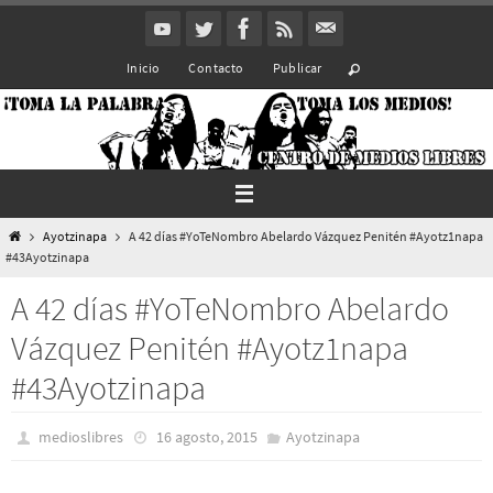
Ir
al
Inicio
Contacto
Publicar
contenido
Inicio
Ayotzinapa
A 42 días #YoTeNombro Abelardo Vázquez Penitén #Ayotz1napa
#43Ayotzinapa
A 42 días #YoTeNombro Abelardo
Vázquez Penitén #Ayotz1napa
#43Ayotzinapa
medioslibres
16 agosto, 2015
Ayotzinapa