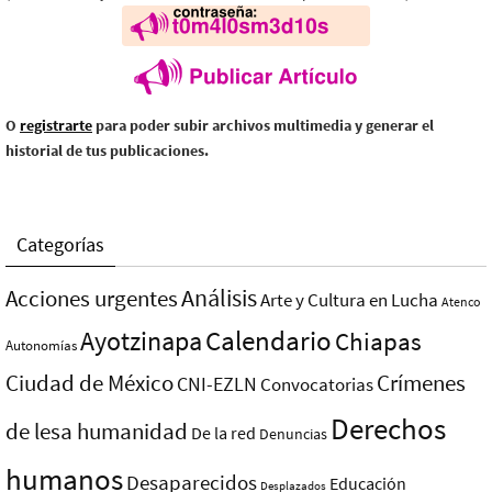
O
registrarte
para poder subir archivos multimedia y generar el
historial de tus publicaciones.
Categorías
Análisis
Acciones urgentes
Arte y Cultura en Lucha
Atenco
Ayotzinapa
Calendario
Chiapas
Autonomías
Ciudad de México
Crímenes
CNI-EZLN
Convocatorias
Derechos
de lesa humanidad
De la red
Denuncias
humanos
Desaparecidos
Educación
Desplazados