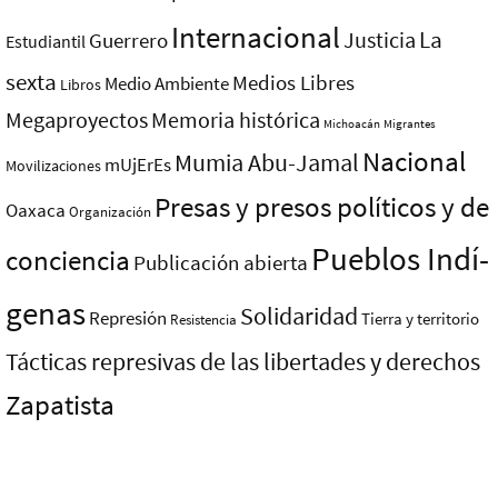
Internacional
La
Justicia
Guerrero
Estudiantil
sexta
Medios Libres
Medio Ambiente
Libros
Megaproyectos
Memoria histórica
Michoacán
Migrantes
Nacional
Mumia Abu-Jamal
mUjErEs
Movilizaciones
Presas y presos polí­ticos y de
Oaxaca
Organización
Pueblos Indí­
conciencia
Publicación abierta
genas
Solidaridad
Represión
Tierra y territorio
Resistencia
Tácticas represivas de las libertades y derechos
Zapatista