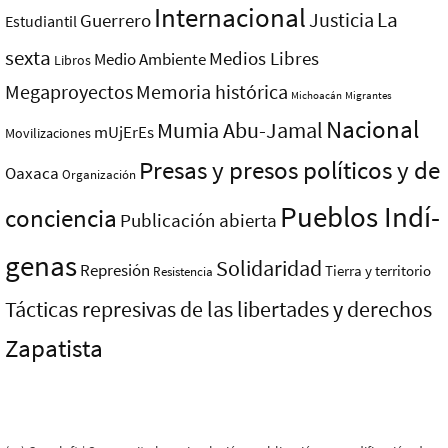
Internacional
La
Justicia
Guerrero
Estudiantil
sexta
Medios Libres
Medio Ambiente
Libros
Megaproyectos
Memoria histórica
Michoacán
Migrantes
Nacional
Mumia Abu-Jamal
mUjErEs
Movilizaciones
Presas y presos polí­ticos y de
Oaxaca
Organización
Pueblos Indí­
conciencia
Publicación abierta
genas
Solidaridad
Represión
Tierra y territorio
Resistencia
Tácticas represivas de las libertades y derechos
Zapatista