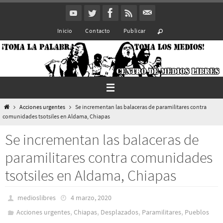
Ir
al
Inicio
Contacto
Publicar
contenido
Inicio
Acciones urgentes
Se incrementan las balaceras de paramilitares contra
comunidades tsotsiles en Aldama, Chiapas
Se incrementan las balaceras de
paramilitares contra comunidades
tsotsiles en Aldama, Chiapas
medioslibres
4 marzo, 2020
,
,
,
,
Acciones urgentes
Chiapas
Desplazados
Paramilitares
Pueblos