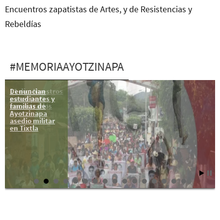
Encuentros zapatistas de Artes, y de Resistencias y
Rebeldías
#MEMORIAAYOTZINAPA
Denuncian
11 dic: Nuestros
estudiantes y
pasos para
familias de
encontrarlos
Ayotzinapa
asedio militar
en Tixtla