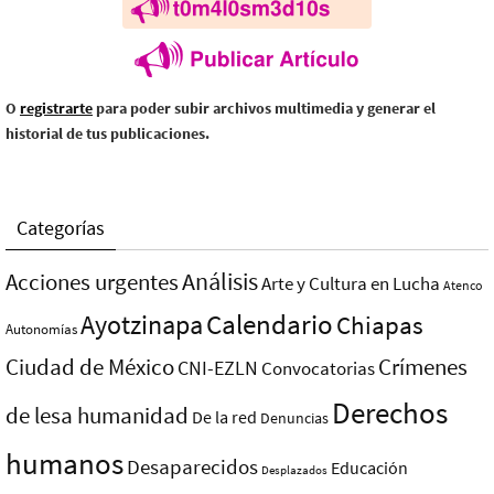
O
registrarte
para poder subir archivos multimedia y generar el
historial de tus publicaciones.
Categorías
Análisis
Acciones urgentes
Arte y Cultura en Lucha
Atenco
Ayotzinapa
Calendario
Chiapas
Autonomías
Ciudad de México
Crímenes
CNI-EZLN
Convocatorias
Derechos
de lesa humanidad
De la red
Denuncias
humanos
Desaparecidos
Educación
Desplazados