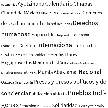
Ayotzinapa
Calendario
Chiapas
Autonomías
Ciudad de México
Crímenes
CNI-EZLN
Convocatorias
Derechos
de lesa humanidad
De la red
Denuncias
humanos
Desaparecidos
Educación
Desplazados
Internacional
La
Justicia
Guerrero
Estudiantil
sexta
Medios Libres
Medio Ambiente
Libros
Megaproyectos
Memoria histórica
Michoacán
Migrantes
Nacional
Mumia Abu-Jamal
mUjErEs
Movilizaciones
Presas y presos polí­ticos y de
Oaxaca
Organización
Pueblos Indí­
conciencia
Publicación abierta
genas
Solidaridad
Represión
Tierra y territorio
Resistencia