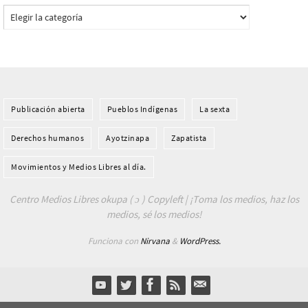
Categorías
Publicación abierta
Pueblos Indí­genas
La sexta
Derechos humanos
Ayotzinapa
Zapatista
Movimientos y Medios Libres al día.
Centro Medios Libres okupa ( ɔ ) Copyleft | ¡Toma los medios, haz los
medios, sé los medios!
Funciona con
Nirvana
&
WordPress.