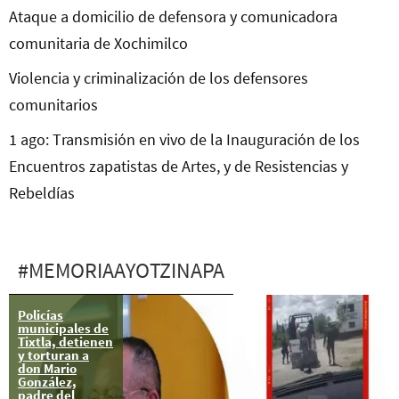
Ataque a domicilio de defensora y comunicadora
comunitaria de Xochimilco
Violencia y criminalización de los defensores
comunitarios
1 ago: Transmisión en vivo de la Inauguración de los
Encuentros zapatistas de Artes, y de Resistencias y
Rebeldías
#MEMORIAAYOTZINAPA
Policías
Comité de
municipales de
Madres y
Tixtla, detienen
Padres de
y torturan a
Ayotzinapa
don Mario
sobre
González,
recomendación
padre del
de la CNDH