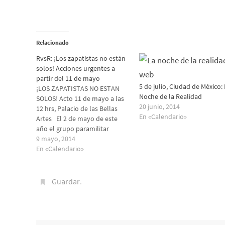
Relacionado
RvsR: ¡Los zapatistas no están
solos! Acciones urgentes a
partir del 11 de mayo
5 de julio, Ciudad de México:
¡LOS ZAPATISTAS NO ESTAN
Noche de la Realidad
SOLOS! Acto 11 de mayo a las
20 junio, 2014
12 hrs, Palacio de las Bellas
En «Calendario»
Artes El 2 de mayo de este
año el grupo paramilitar
CIOAC-Histórica asesinó,
9 mayo, 2014
agredió y emboscó a Bases de
En «Calendario»
Apoyo Zapatistas (BAZ),
mientras la Junta de Buen
Gobierno de La Realidad
Guardar
.
buscaba…