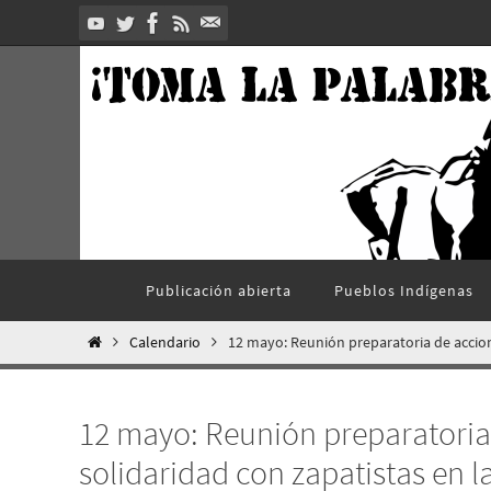
Ir
al
contenido
Ir
Publicación abierta
Pueblos Indí­genas
al
contenido
Inicio
Calendario
12 mayo: Reunión preparatoria de accion
12 mayo: Reunión preparatoria
solidaridad con zapatistas en 