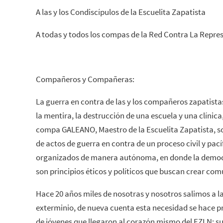
A las y los Condiscípulos de la Escuelita Zapatista
A todas y todos los compas de la Red Contra La Represi
Compañeros y Compañeras:
La guerra en contra de las y los compañeros zapatista
la mentira, la destrucción de una escuela y una clínica
compa GALEANO, Maestro de la Escuelita Zapatista, s
de actos de guerra en contra de un proceso civil y pací
organizados de manera autónoma, en donde la democraci
son principios éticos y políticos que buscan crear com
Hace 20 años miles de nosotras y nosotros salimos a la
exterminio, de nueva cuenta esta necesidad se hace pr
de jóvenes que llegaron al corazón mismo del EZLN: s