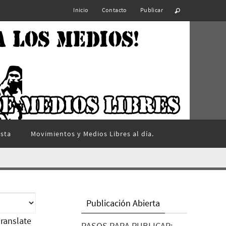
Inicio
Contacto
Publicar
ista
Movimientos y Medios Libres al día.
Publicación Abierta
ranslate
PASOS PARA PUBLICAR: