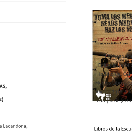
El Rebozo, P
Editorial, publi
folleto del Cen
Medios Libres. Es
AS,
edición 2016. Par
2)
compartir. (c) C
lva Lacandona,
Libros de la Escu