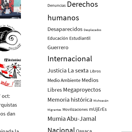
Derechos
Denuncias
humanos
Desaparecidos
Desplazados
Educación
Estudiantil
Guerrero
Internacional
La sexta
Justicia
Libros
Medios
Medio Ambiente
Megaproyectos
Libres
Memoria histórica
Michoacán
mUjErEs
Movilizaciones
Migrantes
Mumia Abu-Jamal
Nacional
Oaxaca