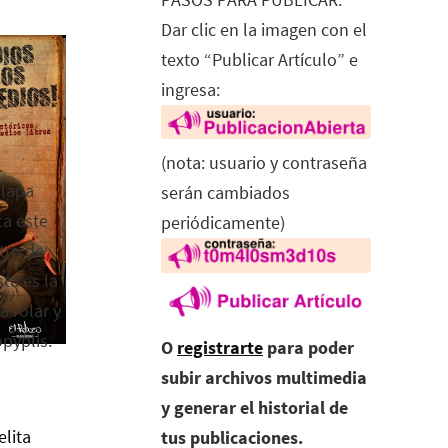
Dar clic en la imagen con el
texto “Publicar Artículo” e
ingresa:
(nota: usuario y contraseña
alapa
serán cambiados
ca este
periódicamente)
tro de
ta es la
a rolar y
opyplis.
O
registrarte
para poder
subir archivos multimedia
y generar el historial de
elita
tus publicaciones.