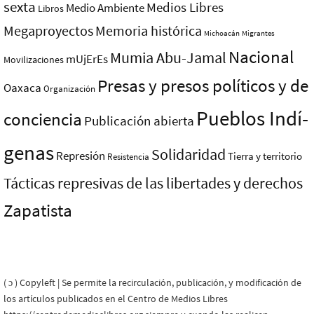
sexta
Medios Libres
Medio Ambiente
Libros
Megaproyectos
Memoria histórica
Michoacán
Migrantes
Nacional
Mumia Abu-Jamal
mUjErEs
Movilizaciones
Presas y presos polí­ticos y de
Oaxaca
Organización
Pueblos Indí­
conciencia
Publicación abierta
genas
Solidaridad
Represión
Tierra y territorio
Resistencia
Tácticas represivas de las libertades y derechos
Zapatista
( ɔ ) Copyleft | Se permite la recirculación, publicación, y modificación de
los artículos publicados en el Centro de Medios Libres