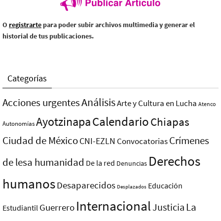
O
registrarte
para poder subir archivos multimedia y generar el
historial de tus publicaciones.
Categorías
Análisis
Acciones urgentes
Arte y Cultura en Lucha
Atenco
Ayotzinapa
Calendario
Chiapas
Autonomías
Ciudad de México
Crímenes
CNI-EZLN
Convocatorias
Derechos
de lesa humanidad
De la red
Denuncias
humanos
Desaparecidos
Educación
Desplazados
Internacional
La
Justicia
Guerrero
Estudiantil