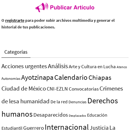
O
registrarte
para poder subir archivos multimedia y generar el
historial de tus publicaciones.
Categorías
Análisis
Acciones urgentes
Arte y Cultura en Lucha
Atenco
Ayotzinapa
Calendario
Chiapas
Autonomías
Ciudad de México
Crímenes
CNI-EZLN
Convocatorias
Derechos
de lesa humanidad
De la red
Denuncias
humanos
Desaparecidos
Educación
Desplazados
Internacional
La
Justicia
Guerrero
Estudiantil