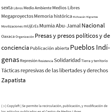
sexta
Medios Libres
Medio Ambiente
Libros
Megaproyectos
Memoria histórica
Michoacán
Migrantes
Nacional
Mumia Abu-Jamal
mUjErEs
Movilizaciones
Presas y presos polí­ticos y de
Oaxaca
Organización
Pueblos Indí­
conciencia
Publicación abierta
genas
Solidaridad
Represión
Tierra y territorio
Resistencia
Tácticas represivas de las libertades y derechos
Zapatista
( ɔ ) Copyleft | Se permite la recirculación, publicación, y modificación de
los artículos publicados en el Centro de Medios Libres