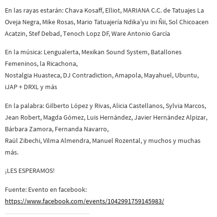
En las rayas estarán: Chava Kosaff, Elliot, MA
RIANA C.C. de Tatuajes La
Oveja Negra, Mike Rosas, Mario Tatuajería Ndika’yu ini Ñii, Sol Chicoacen
Acatzin, Stef Debad, Tenoch Lopz DF, Ware Antonio García
En la música: Lengualerta, Mexikan Sound System, Batallones
Femeninos, la Ricachona,
Nostalgia Huasteca, DJ Contradiction, Amapola, Mayahuel, Ubuntu,
iJAP + DRXL y más
En la palabra: Gilberto López y Rivas, Alicia Castellanos, Sylvia Marcos,
Jean Robert, Magda Gómez, Luis Hernández, Javier Hernández Alpizar,
Bárbara Zamora, Fernanda Navarro,
Raúl Zibechi, Vilma Almendra, Manuel Rozental, y muchos y muchas
más.
¡LES ESPERAMOS!
Fuente: Evento en facebook:
https://www.facebook.com/events/1042991759145983/