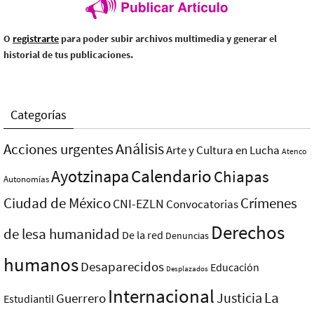
O
registrarte
para poder subir archivos multimedia y generar el
historial de tus publicaciones.
Categorías
Análisis
Acciones urgentes
Arte y Cultura en Lucha
Atenco
Ayotzinapa
Calendario
Chiapas
Autonomías
Ciudad de México
Crímenes
CNI-EZLN
Convocatorias
Derechos
de lesa humanidad
De la red
Denuncias
humanos
Desaparecidos
Educación
Desplazados
Internacional
La
Justicia
Guerrero
Estudiantil