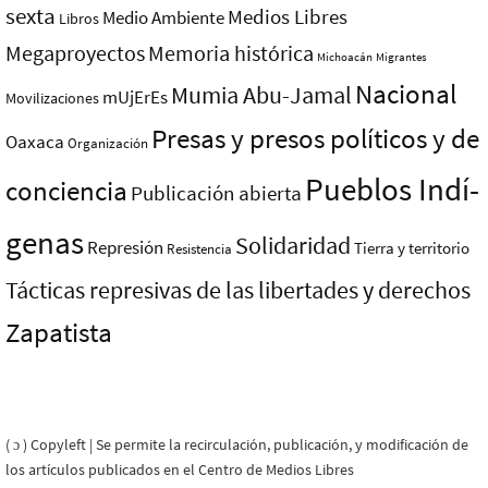
sexta
Medios Libres
Medio Ambiente
Libros
Megaproyectos
Memoria histórica
Michoacán
Migrantes
Nacional
Mumia Abu-Jamal
mUjErEs
Movilizaciones
Presas y presos polí­ticos y de
Oaxaca
Organización
Pueblos Indí­
conciencia
Publicación abierta
genas
Solidaridad
Represión
Tierra y territorio
Resistencia
Tácticas represivas de las libertades y derechos
Zapatista
( ɔ ) Copyleft | Se permite la recirculación, publicación, y modificación de
los artículos publicados en el Centro de Medios Libres