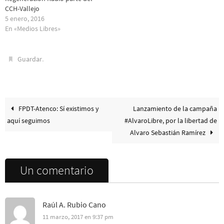
CCH-Vallejo
5 enero, 2016
En «Medios Libres»
.
Guardar
FPDT-Atenco: Sí existimos y
Lanzamiento de la campaña
aquí seguimos
#AlvaroLibre, por la libertad de
Alvaro Sebastián Ramírez
Un comentario
Raúl A. Rubio Cano
11 marzo, 2017 en 9:37 pm