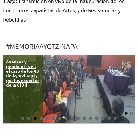
1 ago: Transmisión en vivo de la Inauguración de los
Encuentros zapatistas de Artes, y de Resistencias y
Rebeldías
#MEMORIAAYOTZINAPA
Avances y
Luces en la
pendientes en
frontera de
el caso de los 43
Estados Unidos-
de Ayotzinapa,
Mexico por
por los expertos
Ayotzi y Oaxaca
de la CIDH