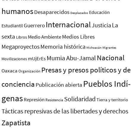
humanos
Desaparecidos
Educación
Desplazados
Internacional
La
Justicia
Guerrero
Estudiantil
sexta
Medios Libres
Medio Ambiente
Libros
Megaproyectos
Memoria histórica
Michoacán
Migrantes
Nacional
Mumia Abu-Jamal
mUjErEs
Movilizaciones
Presas y presos polí­ticos y de
Oaxaca
Organización
Pueblos Indí­
conciencia
Publicación abierta
genas
Solidaridad
Represión
Tierra y territorio
Resistencia
Tácticas represivas de las libertades y derechos
Zapatista