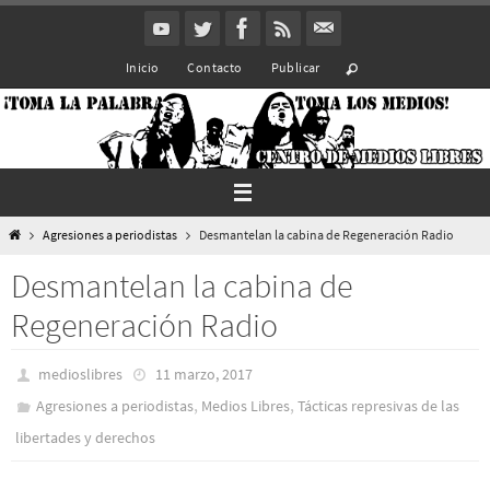
Ir
al
Inicio
Contacto
Publicar
contenido
Inicio
Agresiones a periodistas
Desmantelan la cabina de Regeneración Radio
Desmantelan la cabina de
Regeneración Radio
medioslibres
11 marzo, 2017
,
,
Agresiones a periodistas
Medios Libres
Tácticas represivas de las
libertades y derechos