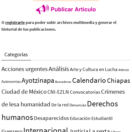
O
registrarte
para poder subir archivos multimedia y generar el
historial de tus publicaciones.
Categorías
Análisis
Acciones urgentes
Arte y Cultura en Lucha
Atenco
Ayotzinapa
Calendario
Chiapas
Autonomías
Buscadoras
Ciudad de México
Crímenes
CNI-EZLN
Convocatorias
Derechos
de lesa humanidad
De la red
Denuncias
humanos
Desaparecidos
Educación
Estudiantil
Internacional
La sexta
Justicia
Guerrero
Libros