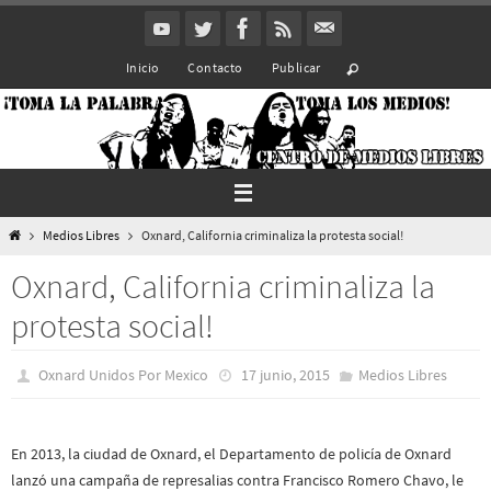
Ir
al
Inicio
Contacto
Publicar
contenido
Inicio
Medios Libres
Oxnard, California criminaliza la protesta social!
Oxnard, California criminaliza la
protesta social!
Oxnard Unidos Por Mexico
17 junio, 2015
Medios Libres
En 2013, la ciudad de Oxnard, el Departamento de policía de Oxnard
lanzó una campaña de represalias contra Francisco Romero Chavo, le