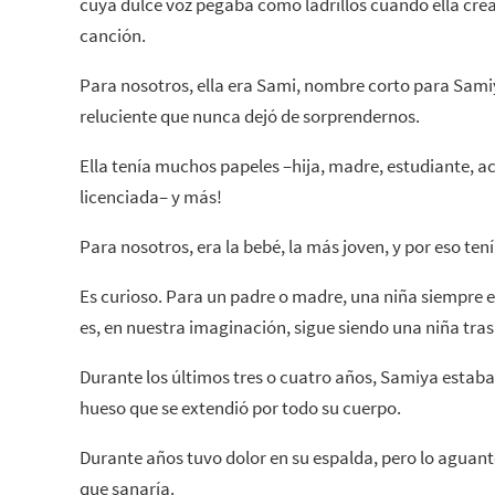
cuya dulce voz pegaba como ladrillos cuando ella cre
canción.
Para nosotros, ella era Sami, nombre corto para Samiy
reluciente que nunca dejó de sorprendernos.
Ella tenía muchos papeles –hija, madre, estudiante, act
licenciada– y más!
Para nosotros, era la bebé, la más joven, y por eso tení
Es curioso. Para un padre o madre, una niña siempre e
es, en nuestra imaginación, sigue siendo una niña tras 
Durante los últimos tres o cuatro años, Samiya estab
hueso que se extendió por todo su cuerpo.
Durante años tuvo dolor en su espalda, pero lo agua
que sanaría.