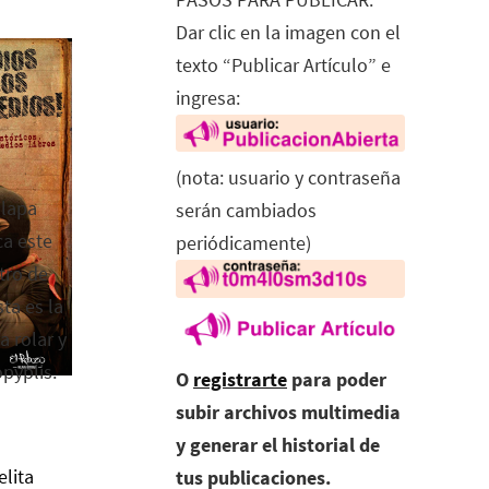
Dar clic en la imagen con el
texto “Publicar Artículo” e
ingresa:
(nota: usuario y contraseña
alapa
serán cambiados
ca este
periódicamente)
tro de
ta es la
a rolar y
opyplis.
O
registrarte
para poder
subir archivos multimedia
y generar el historial de
elita
tus publicaciones.