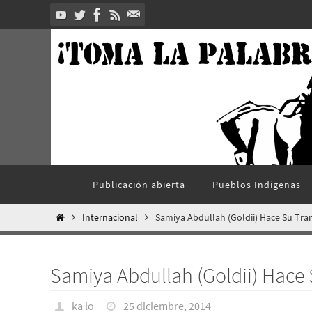
Ir
al
contenido
Ir
Publicación abierta
Pueblos Indí­genas
al
contenido
Inicio
Internacional
Samiya Abdullah (Goldii) Hace Su Tra
Samiya Abdullah (Goldii) Hace 
ka lo
25 diciembre, 2014