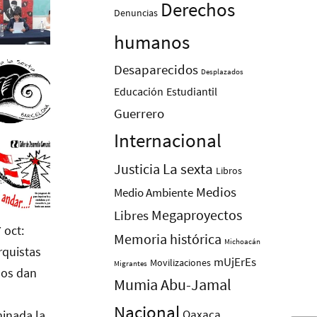
Derechos
Denuncias
humanos
Desaparecidos
Desplazados
Educación
Estudiantil
Guerrero
Internacional
La sexta
Justicia
Libros
Medios
Medio Ambiente
Megaproyectos
Libres
Memoria histórica
Michoacán
mUjErEs
Movilizaciones
Migrantes
Mumia Abu-Jamal
Nacional
Oaxaca