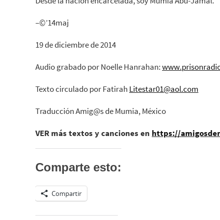
Desde la nación encarcelada, soy Mumia Abu-Jamal.
–©’14maj
19 de diciembre de 2014
Audio grabado por Noelle Hanrahan:
www.prisonradio
Texto circulado por Fatirah
Litestar01@aol.com
Traducción Amig@s de Mumia, México
VER más textos y canciones en
https://amigosd
Comparte esto:
Compartir