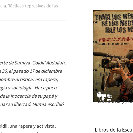
ncia
,
Tácticas represivas de las
El Rebozo, P
rte de Samiya ‘Goldii’ Abdullah,
Editorial, publi
 36, el pasado 17 de diciembre
folleto del Cen
nombre artística) era rapera,
Medios Libres. Es
ogía y sociología. Hace poco
edición 2016. Par
de la inocencia de su papá y
compartir. (c) C
nar su libertad. Mumia escribió
dii, una rapera y activista,
Libros de la Escu