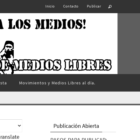
Inicio
Contacto
Publicar
ista
Movimientos y Medios Libres al día.
Publicación Abierta
ranslate
PASOS PARA PUBLICAR: