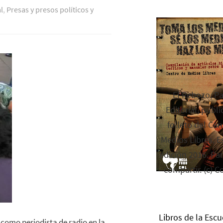
l
,
Presas y presos polí­ticos y
El Rebozo, P
Editorial, publi
folleto del Cen
Medios Libres. Es
edición 2016. Par
compartir. (c) C
Libros de la Escu
como periodista de radio en la