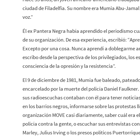
ciudad de Filadelfia. Su nombre era Mumia Abu-Jamal y 
voz.”
Él ex Pantera Negra había aprendido el periodismo cu
de su organización. De esa experiencia, escribió: “Apren
Excepto por una cosa. Nunca aprendí a doblegarme an
escribo desde la perspectiva de los privilegiados, los 
consciencia de la opresión y la resistencia”.
El 9 de diciembre de 1981, Mumia fue baleado, pateado
encarcelado por la muerte del policía Daniel Faulkne
sus radioescuchas contaban con él para tener noticias
en los barrios negros, informarse sobre las protestas l
organización MOVE casi diariamente, saber cuál era el
policía contra la gente, o escuchar sus entrevistas co
Marley, Julius Irving o los presos políticos Puertorriqu