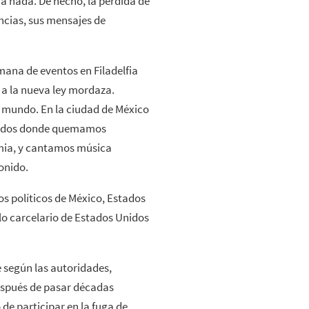
ra nada. De hecho, la pérdida de
ncias, sus mensajes de
mana de eventos en Filadelfia
n a la nueva ley mordaza.
l mundo. En la ciudad de México
Unidos donde quemamos
mia, y cantamos música
onido.
os políticos de México, Estados
lo carcelario de Estados Unidos
 según las autoridades,
espués de pasar décadas
de participar en la fuga de