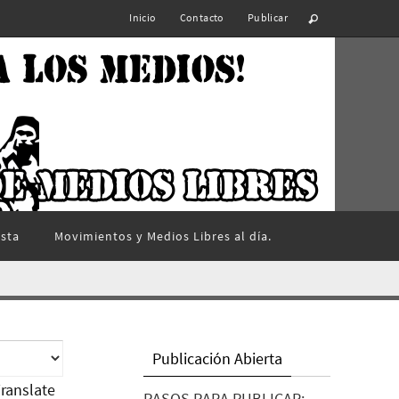
Inicio
Contacto
Publicar
ista
Movimientos y Medios Libres al día.
Publicación Abierta
ranslate
PASOS PARA PUBLICAR: