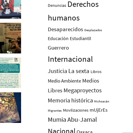
Derechos
Denuncias
humanos
Desaparecidos
Desplazados
Educación
Estudiantil
Guerrero
Internacional
La sexta
Justicia
Libros
Medios
Medio Ambiente
Megaproyectos
Libres
Memoria histórica
Michoacán
mUjErEs
Movilizaciones
Migrantes
Mumia Abu-Jamal
Nacional
Oaxaca