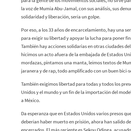
para la gente de los movimientos sociales, no sirve pa
la voz de Mumia Abu-Jamal, con sus análisis, sus denu
solidaridad y liberación, sería un golpe.
Por eso, a los 33 años de encarcelamiento, hay una se
para exigir su libertad y apoyar la lucha para poner fi
También hay acciones solidarias en otras ciudades de
hicimos un acto afuera de la embajada de Estados 
mordazas, pintamos una manta, leímos textos de Mu
jaranera y de rap, todo amplificado con un buen bici-s
También exigimos libertad para todas y todos los pres
Unidos y el mundo y un fin de la importación del mode
a México.
Da esperanza que en Estados Unidos varios presos que
deberían haber muerto en prisión, ahora han salido d
encerrados. El más reciente es Sekou Odinga, acusado 