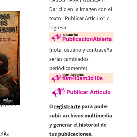
Dar clic en la imagen con el
texto “Publicar Artículo” e
ingresa:
(nota: usuario y contraseña
alapa
serán cambiados
ca este
periódicamente)
tro de
ta es la
a rolar y
opyplis.
O
registrarte
para poder
subir archivos multimedia
y generar el historial de
elita
tus publicaciones.