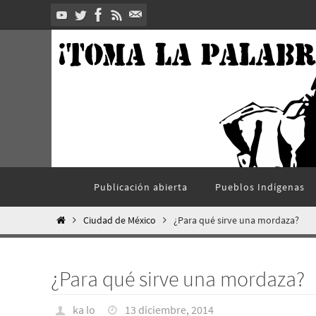
Ir
al
contenido
Ir
Publicación abierta
Pueblos Indí­genas
al
contenido
Inicio
Ciudad de México
¿Para qué sirve una mordaza?
¿Para qué sirve una mordaza?
ka lo
13 diciembre, 2014