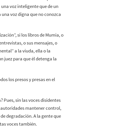
a una voz inteligente que de un
ya una voz digna que no conozca
zación”, si los libros de Mumia, o
 entrevistas, o sus mensajes, o
ntal” a la viuda, ella o la
un juez para que él detenga la
dos los presos y presas en el
? Pues, sin las voces disidentes
as autoridades mantener control,
, de degradación. A la gente que
estas voces también.