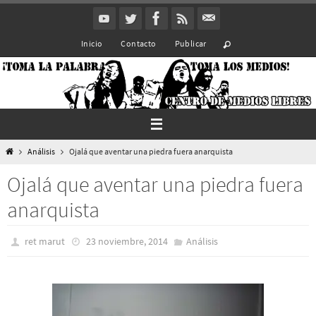
Ir
al
Inicio
Contacto
Publicar
contenido
Inicio
Análisis
Ojalá que aventar una piedra fuera anarquista
Ojalá que aventar una piedra fuera
anarquista
ret marut
23 noviembre, 2014
Análisis