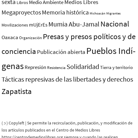
sexta
Medios Libres
Medio Ambiente
Libros
Megaproyectos
Memoria histórica
Michoacán
Migrantes
Nacional
Mumia Abu-Jamal
mUjErEs
Movilizaciones
Presas y presos polí­ticos y de
Oaxaca
Organización
Pueblos Indí­
conciencia
Publicación abierta
genas
Solidaridad
Represión
Tierra y territorio
Resistencia
Tácticas represivas de las libertades y derechos
Zapatista
( ɔ ) Copyleft | Se permite la recirculación, publicación, y modificación de
los artículos publicados en el Centro de Medios Libres
https://centrodemedioslibres.org siempre y cuando las realicen