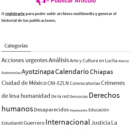
O
registrarte
para poder subir archivos multimedia y generar el
historial de tus publicaciones.
Categorías
Análisis
Acciones urgentes
Arte y Cultura en Lucha
Atenco
Ayotzinapa
Calendario
Chiapas
Autonomías
Ciudad de México
Crímenes
CNI-EZLN
Convocatorias
Derechos
de lesa humanidad
De la red
Denuncias
humanos
Desaparecidos
Educación
Desplazados
Internacional
La
Justicia
Guerrero
Estudiantil