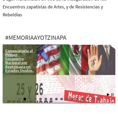
Encuentros zapatistas de Artes, y de Resistencias y
Rebeldías
#MEMORIAAYOTZINAPA
Convocatoria al
43 Sur-Norte:
Primer
“Aviso a…”
Encuentro
Nacional por
Ayotzinapa en
Estados Unidos.