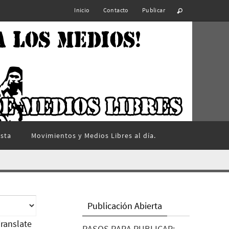
Inicio
Contacto
Publicar
ista
Movimientos y Medios Libres al día.
Publicación Abierta
ranslate
PASOS PARA PUBLICAR: