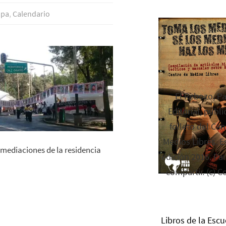
apa
,
Calendario
El Rebozo, P
Editorial, publi
folleto del Cen
Medios Libres. Es
nmediaciones de la residencia
edición 2016. Par
compartir. (c) C
Libros de la Escu