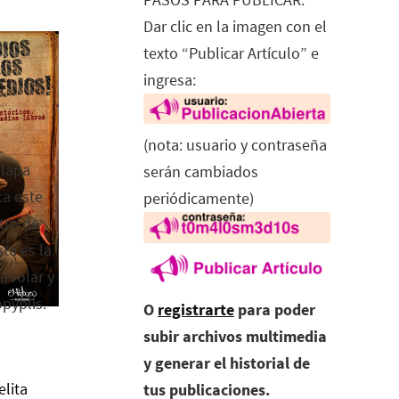
Dar clic en la imagen con el
texto “Publicar Artículo” e
ingresa:
(nota: usuario y contraseña
alapa
serán cambiados
ca este
periódicamente)
tro de
ta es la
a rolar y
opyplis.
O
registrarte
para poder
subir archivos multimedia
y generar el historial de
elita
tus publicaciones.