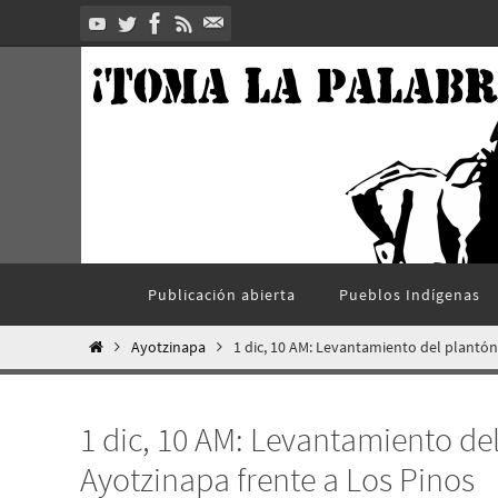
Ir
al
contenido
Ir
Publicación abierta
Pueblos Indí­genas
al
contenido
Inicio
Ayotzinapa
1 dic, 10 AM: Levantamiento del plantón
1 dic, 10 AM: Levantamiento de
Ayotzinapa frente a Los Pinos