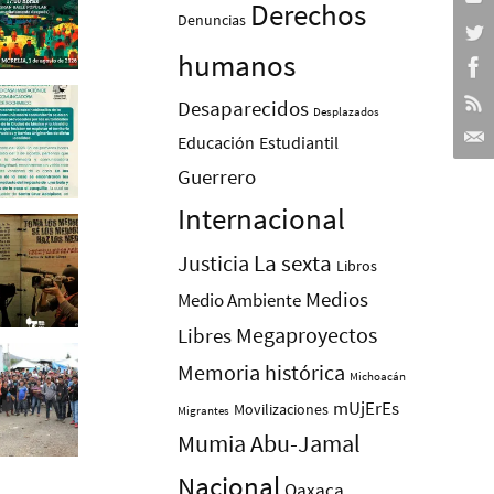
Derechos
Denuncias
humanos
Desaparecidos
Desplazados
Educación
Estudiantil
Guerrero
Internacional
La sexta
Justicia
Libros
Medios
Medio Ambiente
Megaproyectos
Libres
Memoria histórica
Michoacán
mUjErEs
Movilizaciones
Migrantes
Mumia Abu-Jamal
Nacional
Oaxaca