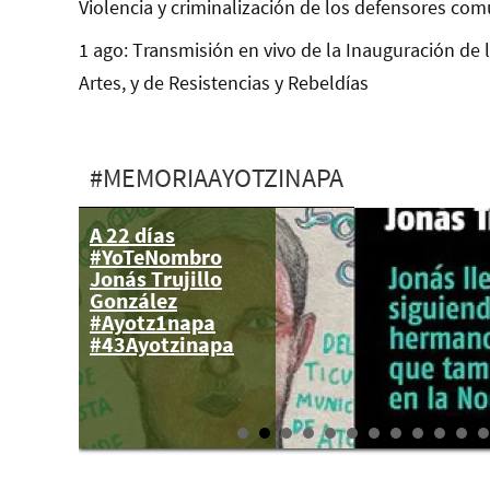
Violencia y criminalización de los defensores com
1 ago: Transmisión en vivo de la Inauguración de 
Artes, y de Resistencias y Rebeldías
#MEMORIAAYOTZINAPA
A 22 días
9 feb: Equipo
#YoTeNombro
Argentino de
Jonás Trujillo
Antropología
González
Forense
#Ayotz1napa
presentará
#43Ayotzinapa
trabajo científico
sobre Ayotzinapa