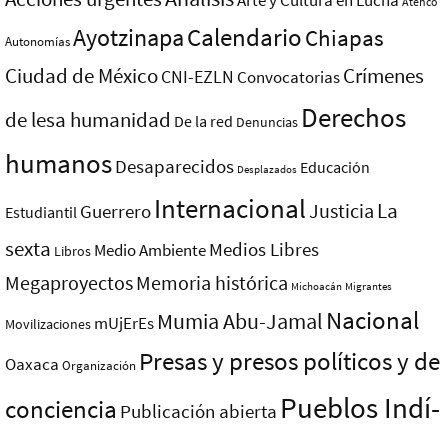
Atenco
Ayotzinapa
Calendario
Chiapas
Autonomías
Ciudad de México
Crímenes
CNI-EZLN
Convocatorias
Derechos
de lesa humanidad
De la red
Denuncias
humanos
Desaparecidos
Educación
Desplazados
Internacional
La
Justicia
Guerrero
Estudiantil
sexta
Medios Libres
Medio Ambiente
Libros
Megaproyectos
Memoria histórica
Michoacán
Migrantes
Nacional
Mumia Abu-Jamal
mUjErEs
Movilizaciones
Presas y presos polí­ticos y de
Oaxaca
Organización
Pueblos Indí­
conciencia
Publicación abierta