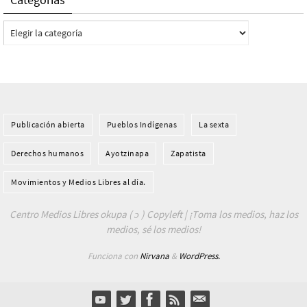
Categorías
Publicación abierta
Pueblos Indí­genas
La sexta
Derechos humanos
Ayotzinapa
Zapatista
Movimientos y Medios Libres al día.
Centro Medios Libres okupa ( ɔ ) Copyleft | ¡Toma los medios, haz los
medios, sé los medios!
Funciona con
Nirvana
&
WordPress.