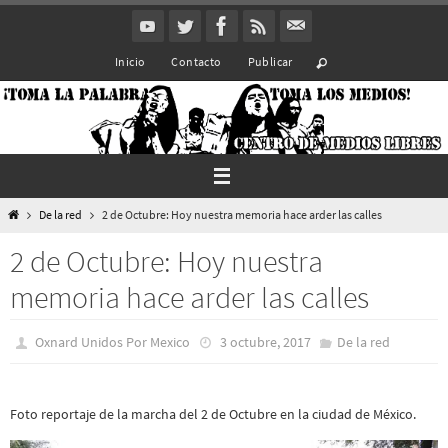
Ir
al
Inicio
Contacto
Publicar
contenido
Inicio
De la red
2 de Octubre: Hoy nuestra memoria hace arder las calles
2 de Octubre: Hoy nuestra
memoria hace arder las calles
Oxnard Unidos Por Mexico
3 octubre, 2017
De la red
Foto reportaje de la marcha del 2 de Octubre en la ciudad de México.