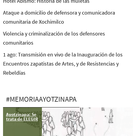
Hotel Abismo: Historia de las muletas
Ataque a domicilio de defensora y comunicadora
comunitaria de Xochimilco
Violencia y criminalización de los defensores
comunitarios
1 ago: Transmisión en vivo de la Inauguración de los
Encuentros zapatistas de Artes, y de Resistencias y
Rebeldías
#MEMORIAAYOTZINAPA
Ayotzinapa: Se
26 jun: 117
trata de ELEGIR
Acción Global
por Ayotzinapa