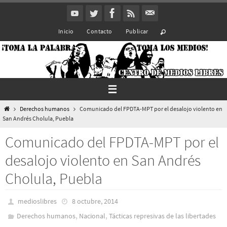
Ir
al
Inicio
Contacto
Publicar
contenido
Inicio
Derechos humanos
Comunicado del FPDTA-MPT por el desalojo violento en
San Andrés Cholula, Puebla
Comunicado del FPDTA-MPT por el
desalojo violento en San Andrés
Cholula, Puebla
medioslibres
8 octubre, 2014
,
,
Derechos humanos
Nacional
Tácticas represivas de las libertades