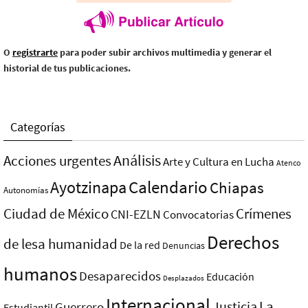
O
registrarte
para poder subir archivos multimedia y generar el
historial de tus publicaciones.
Categorías
Análisis
Acciones urgentes
Arte y Cultura en Lucha
Atenco
Ayotzinapa
Calendario
Chiapas
Autonomías
Ciudad de México
Crímenes
CNI-EZLN
Convocatorias
Derechos
de lesa humanidad
De la red
Denuncias
humanos
Desaparecidos
Educación
Desplazados
Internacional
La
Justicia
Guerrero
Estudiantil