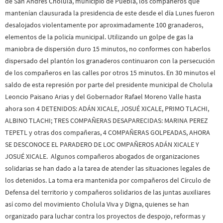
de San Andrés Cholula, municipio de Puebla, los compañeros que
mantenían clausurada la presidencia de este desde el día Lunes fueron
desalojados violentamente por aproximadamente 100 granaderos,
elementos de la policía municipal. Utilizando un golpe de gas la
maniobra de dispersión duro 15 minutos, no conformes con haberlos
dispersado del plantón los granaderos continuaron con la persecución
de los compañeros en las calles por otros 15 minutos. En 30 minutos el
saldo de esta represión por parte del presidente municipal de Cholula
Leoncio Paisano Arias y del Gobernador Rafael Moreno Valle hasta
ahora son 4 DETENIDOS: ADÁN XICALE, JOSUÉ XICALE, PRIMO TLACHI,
ALBINO TLACHI; TRES COMPAÑERAS DESAPARECIDAS: MARINA PEREZ
TEPETL y otras dos compañeras, 4 COMPAÑERAS GOLPEADAS, AHORA
SE DESCONOCE EL PARADERO DE LOC OMPAÑEROS ADÁN XICALE Y
JOSUÉ XICALE. Algunos compañeros abogados de organizaciones
solidarias se han dado a la tarea de atender las situaciones legales de
los detenidos. La toma era mantenida por compañeros del Círculo de
Defensa del territorio y compañeros solidarios de las juntas auxiliares
así como del movimiento Cholula Viva y Digna, quienes se han
organizado para luchar contra los proyectos de despojo, reformas y