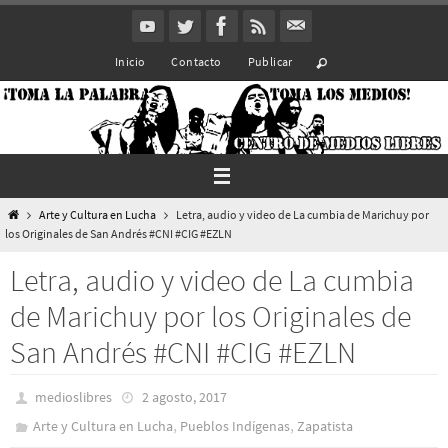
Ir
al
Inicio
Contacto
Publicar
contenido
Inicio
Arte y Cultura en Lucha
Letra, audio y video de La cumbia de Marichuy por
los Originales de San Andrés #CNI #CIG #EZLN
Letra, audio y video de La cumbia
de Marichuy por los Originales de
San Andrés #CNI #CIG #EZLN
medioslibres
2 agosto, 2017
,
,
Arte y Cultura en Lucha
Pueblos Indí­genas
Zapatista