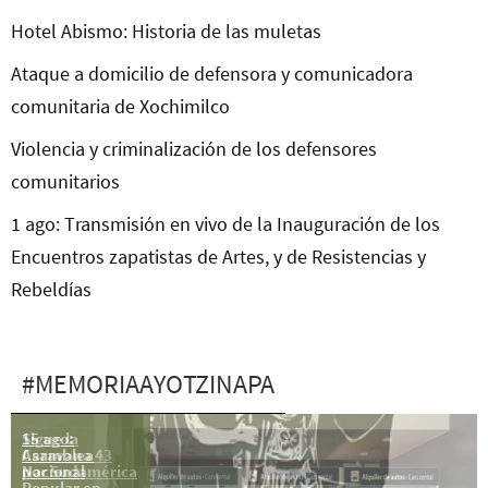
Hotel Abismo: Historia de las muletas
Ataque a domicilio de defensora y comunicadora
comunitaria de Xochimilco
Violencia y criminalización de los defensores
comunitarios
1 ago: Transmisión en vivo de la Inauguración de los
Encuentros zapatistas de Artes, y de Resistencias y
Rebeldías
#MEMORIAAYOTZINAPA
15 ago:
Sigue la
Asamblea
Caravana 43
Nacional
por Sudamérica
Popular en