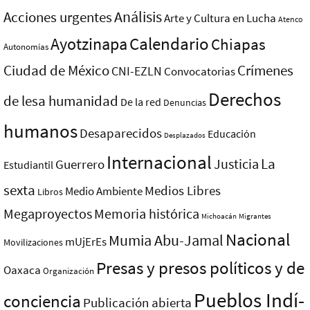
Análisis
Acciones urgentes
Arte y Cultura en Lucha
Atenco
Ayotzinapa
Calendario
Chiapas
Autonomías
Ciudad de México
Crímenes
CNI-EZLN
Convocatorias
Derechos
de lesa humanidad
De la red
Denuncias
humanos
Desaparecidos
Educación
Desplazados
Internacional
La
Justicia
Guerrero
Estudiantil
sexta
Medios Libres
Medio Ambiente
Libros
Megaproyectos
Memoria histórica
Michoacán
Migrantes
Nacional
Mumia Abu-Jamal
mUjErEs
Movilizaciones
Presas y presos polí­ticos y de
Oaxaca
Organización
Pueblos Indí­
conciencia
Publicación abierta