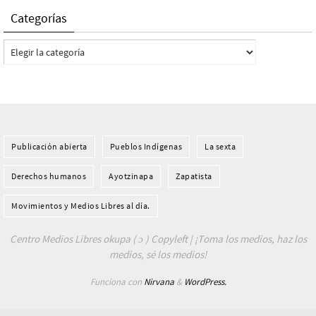
Categorías
Categorías
Publicación abierta
Pueblos Indí­genas
La sexta
Derechos humanos
Ayotzinapa
Zapatista
Movimientos y Medios Libres al día.
Centro Medios Libres okupa ( ɔ ) Copyleft | ¡Toma los medios, haz los
medios, sé los medios!
Funciona con
Nirvana
&
WordPress.