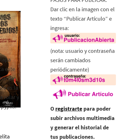
Dar clic en la imagen con el
texto “Publicar Artículo” e
ingresa:
(nota: usuario y contraseña
alapa
serán cambiados
ca este
periódicamente)
tro de
ta es la
a rolar y
opyplis.
O
registrarte
para poder
subir archivos multimedia
y generar el historial de
elita
tus publicaciones.