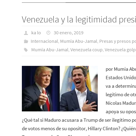
Venezuela y la legitimidad pres
ka lo
30 enero, 2019
Internacional
,
Mumia Abu-Jamal
,
Presas y presos po
Mumia Abu-Jamal
,
Venezuela coup
,
Venezuela golp
por Mumia Abu
Estados Unido
va a determinar
legítimo de ot
Nícolas Maduro
apoya su oposi
¿Qué tal si Maduro acusara a Trump de ser ilegítimo po
de votos menos de su opositor, Hillary Clinton? ¿Quién