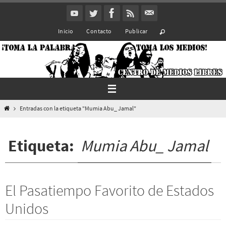
Ir
al
Inicio
Contacto
Publicar
contenido
Inicio
Entradas con la etiqueta "Mumia Abu_ Jamal"
Etiqueta:
Mumia Abu_ Jamal
El Pasatiempo Favorito de Estados
Unidos