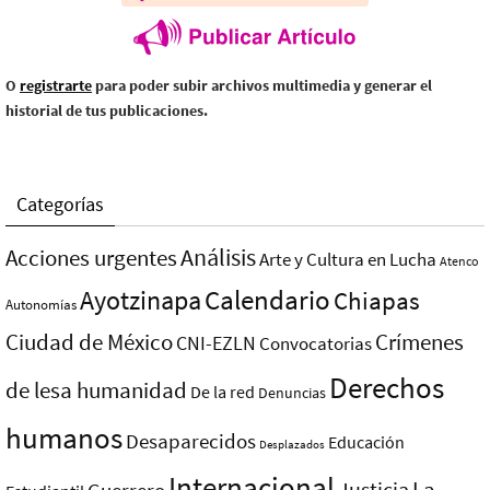
O
registrarte
para poder subir archivos multimedia y generar el
historial de tus publicaciones.
Categorías
Análisis
Acciones urgentes
Arte y Cultura en Lucha
Atenco
Ayotzinapa
Calendario
Chiapas
Autonomías
Ciudad de México
Crímenes
CNI-EZLN
Convocatorias
Derechos
de lesa humanidad
De la red
Denuncias
humanos
Desaparecidos
Educación
Desplazados
Internacional
La
Justicia