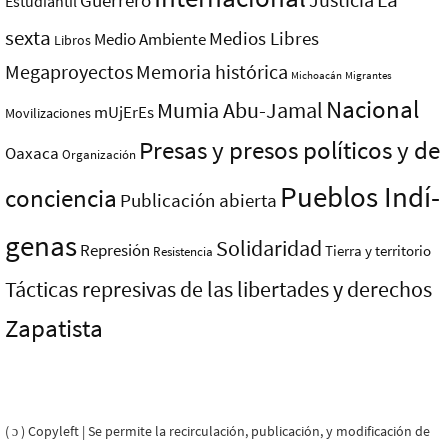
Guerrero
Estudiantil
sexta
Medios Libres
Medio Ambiente
Libros
Megaproyectos
Memoria histórica
Michoacán
Migrantes
Nacional
Mumia Abu-Jamal
mUjErEs
Movilizaciones
Presas y presos polí­ticos y de
Oaxaca
Organización
Pueblos Indí­
conciencia
Publicación abierta
genas
Solidaridad
Represión
Tierra y territorio
Resistencia
Tácticas represivas de las libertades y derechos
Zapatista
( ɔ ) Copyleft | Se permite la recirculación, publicación, y modificación de