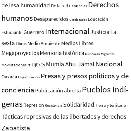
Derechos
de lesa humanidad
De la red
Denuncias
humanos
Desaparecidos
Educación
Desplazados
Internacional
La
Justicia
Guerrero
Estudiantil
sexta
Medios Libres
Medio Ambiente
Libros
Megaproyectos
Memoria histórica
Michoacán
Migrantes
Nacional
Mumia Abu-Jamal
mUjErEs
Movilizaciones
Presas y presos polí­ticos y de
Oaxaca
Organización
Pueblos Indí­
conciencia
Publicación abierta
genas
Solidaridad
Represión
Tierra y territorio
Resistencia
Tácticas represivas de las libertades y derechos
Zapatista