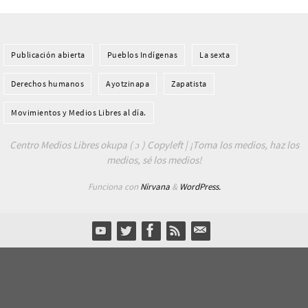
Publicación abierta
Pueblos Indí­genas
La sexta
Derechos humanos
Ayotzinapa
Zapatista
Movimientos y Medios Libres al día.
Centro Medios Libres okupa ( ɔ ) Copyleft | ¡Toma los medios, haz los
medios, sé los medios!
Funciona con
Nirvana
&
WordPress.