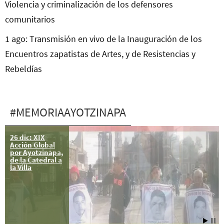
Violencia y criminalización de los defensores
comunitarios
1 ago: Transmisión en vivo de la Inauguración de los
Encuentros zapatistas de Artes, y de Resistencias y
Rebeldías
#MEMORIAAYOTZINAPA
26 dic: XIX
Permanece
Acción Global
normalista
por Ayotzinapa,
hospitalizado
de la Catedral a
por agresión
la Villa
militar