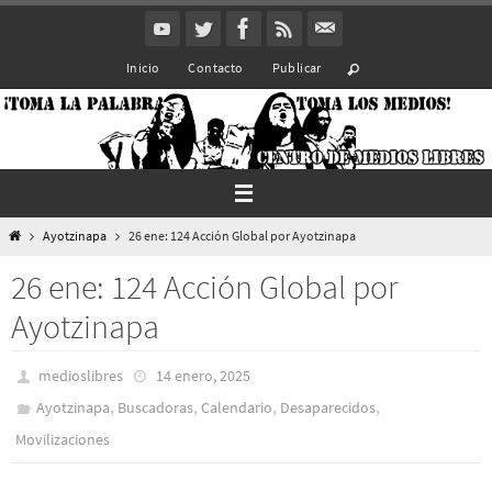
Ir
al
Inicio
Contacto
Publicar
contenido
Inicio
Ayotzinapa
26 ene: 124 Acción Global por Ayotzinapa
26 ene: 124 Acción Global por
Ayotzinapa
medioslibres
14 enero, 2025
,
,
,
,
Ayotzinapa
Buscadoras
Calendario
Desaparecidos
Movilizaciones