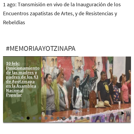
1 ago: Transmisión en vivo de la Inauguración de los
Encuentros zapatistas de Artes, y de Resistencias y
Rebeldías
#MEMORIAAYOTZINAPA
10 feb:
Ayotzinapa: No
Posicionamiento
invisibilizar
de las madres y
padres de los 43
de Ayotzinapa
en la Asamblea
Nacional
Popular