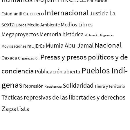
Desaparecidos
Educación
Desplazados
Internacional
La
Justicia
Guerrero
Estudiantil
sexta
Medios Libres
Medio Ambiente
Libros
Megaproyectos
Memoria histórica
Michoacán
Migrantes
Nacional
Mumia Abu-Jamal
mUjErEs
Movilizaciones
Presas y presos polí­ticos y de
Oaxaca
Organización
Pueblos Indí­
conciencia
Publicación abierta
genas
Solidaridad
Represión
Tierra y territorio
Resistencia
Tácticas represivas de las libertades y derechos
Zapatista