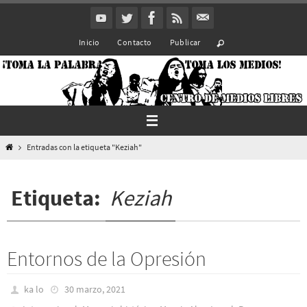
Ir
al
Inicio
Contacto
Publicar
contenido
Inicio
Entradas con la etiqueta "Keziah"
Etiqueta:
Keziah
Entornos de la Opresión
ka lo
30 marzo, 2021