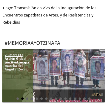
1 ago: Transmisión en vivo de la Inauguración de los
Encuentros zapatistas de Artes, y de Resistencias y
Rebeldías
#MEMORIAAYOTZINAPA
26 mar: 114
26 dic: 135
Acción Global
Acción Global
por Ayotzinapa,
por Ayotzinapa
marcha del
Ángel al Zócalo