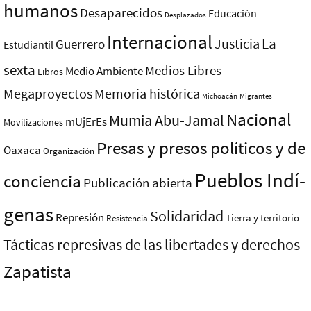
humanos
Desaparecidos
Educación
Desplazados
Internacional
La
Justicia
Guerrero
Estudiantil
sexta
Medios Libres
Medio Ambiente
Libros
Megaproyectos
Memoria histórica
Michoacán
Migrantes
Nacional
Mumia Abu-Jamal
mUjErEs
Movilizaciones
Presas y presos polí­ticos y de
Oaxaca
Organización
Pueblos Indí­
conciencia
Publicación abierta
genas
Solidaridad
Represión
Tierra y territorio
Resistencia
Tácticas represivas de las libertades y derechos
Zapatista