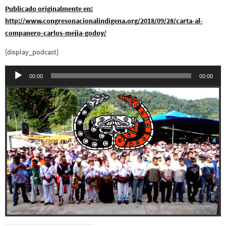
Publicado originalmente en:
http://www.congresonacionalindigena.org/2018/09/28/carta-al-
companero-carlos-mejia-godoy/
[display_podcast]
Reproductor
00:00
00:00
de
audio