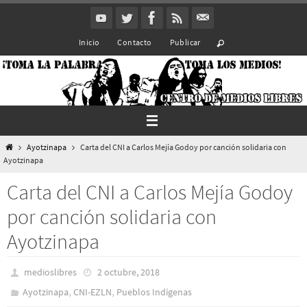
Ir
al
Inicio
Contacto
Publicar
contenido
Inicio
Ayotzinapa
Carta del CNI a Carlos Mejía Godoy por canción solidaria con
Ayotzinapa
Carta del CNI a Carlos Mejía Godoy
por canción solidaria con
Ayotzinapa
medioslibres
2 octubre, 2018
,
,
Ayotzinapa
CNI-EZLN
Pueblos Indí­genas