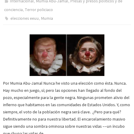
,
,
Internacional
Mumia Abu-Jamal
Presas y presos polí­ticos y de
,
conciencia
Terror policiaco
,
elecciones eeuu
Mumia
Por Mumia Abu-Jamal Nunca he visto una elección como ésta. Nunca.
Hay mucho en juego, sí; pero las opciones han llegado al fondo del
pozo, especialmente para la gente negra. Ningunas prometen alivio del
infierno que habitamos en las comunidades de Estados Unidos. Y, como
siempre, el voto de la población negra será clave. ¿Pero para qué?
Definitivamente no para nuestra libertad. El encarcelamiento masivo
sigue siendo una sombra ominosa sobre nuestras vidas ––un íncubo
que chupa las vidas de…