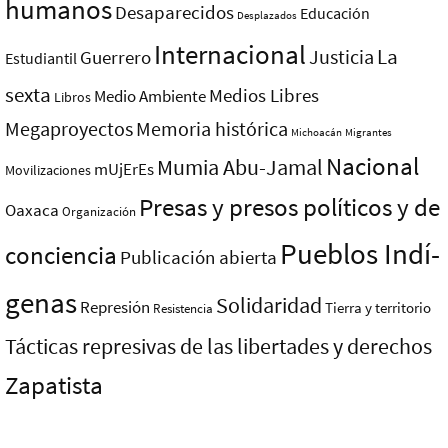
humanos
Desaparecidos
Educación
Desplazados
Internacional
La
Justicia
Guerrero
Estudiantil
sexta
Medios Libres
Medio Ambiente
Libros
Megaproyectos
Memoria histórica
Michoacán
Migrantes
Nacional
Mumia Abu-Jamal
mUjErEs
Movilizaciones
Presas y presos polí­ticos y de
Oaxaca
Organización
Pueblos Indí­
conciencia
Publicación abierta
genas
Solidaridad
Represión
Tierra y territorio
Resistencia
Tácticas represivas de las libertades y derechos
Zapatista