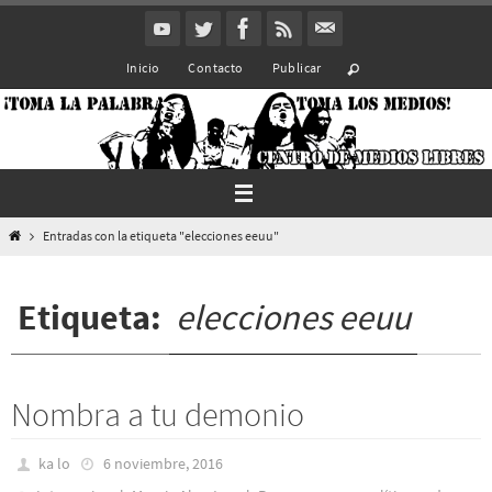
Ir
al
Inicio
Contacto
Publicar
contenido
Inicio
Entradas con la etiqueta "elecciones eeuu"
Etiqueta:
elecciones eeuu
Nombra a tu demonio
ka lo
6 noviembre, 2016