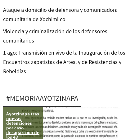
Ataque a domicilio de defensora y comunicadora
comunitaria de Xochimilco
Violencia y criminalización de los defensores
comunitarios
1 ago: Transmisión en vivo de la Inauguración de los
Encuentros zapatistas de Artes, y de Resistencias y
Rebeldías
#MEMORIAAYOTZINAPA
Ayotzinapa tras
Ayotzinapa:
nuevas
Tener memoria
detenciones
histórica para
por caso
tener justicia.
desaparición de
Ayúdanos a
los 43
buscar a los 43