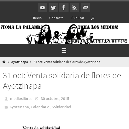
Ir
al
Inicio
Contacto
Publicar
contenido
Inicio
Ayotzinapa
31 oct: Venta solidaria de flores de Ayotzinapa
31 oct: Venta solidaria de flores de
Ayotzinapa
medioslibres
30 octubre, 2015
,
,
Ayotzinapa
Calendario
Solidaridad