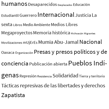
humanos
Desaparecidos
Educación
Desplazados
Internacional
La
Justicia
Guerrero
Estudiantil
sexta
Medios Libres
Medio Ambiente
Libros
Megaproyectos
Memoria histórica
Michoacán
Migrantes
Nacional
Mumia Abu-Jamal
mUjErEs
Movilizaciones
Presas y presos polí­ticos y de
Oaxaca
Organización
Pueblos Indí­
conciencia
Publicación abierta
genas
Solidaridad
Represión
Tierra y territorio
Resistencia
Tácticas represivas de las libertades y derechos
Zapatista