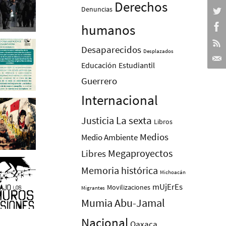
Derechos
Denuncias
humanos
Desaparecidos
Desplazados
Educación
Estudiantil
Guerrero
Internacional
La sexta
Justicia
Libros
Medios
Medio Ambiente
Megaproyectos
Libres
Memoria histórica
Michoacán
mUjErEs
Movilizaciones
Migrantes
Mumia Abu-Jamal
Nacional
Oaxaca