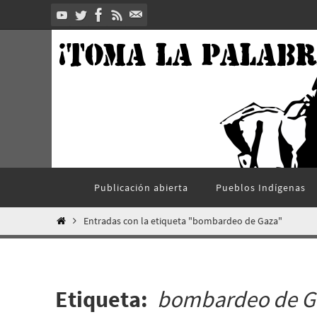
Ir
al
contenido
Ir
Publicación abierta
Pueblos Indí­genas
al
contenido
Inicio
Entradas con la etiqueta "bombardeo de Gaza"
Etiqueta:
bombardeo de G