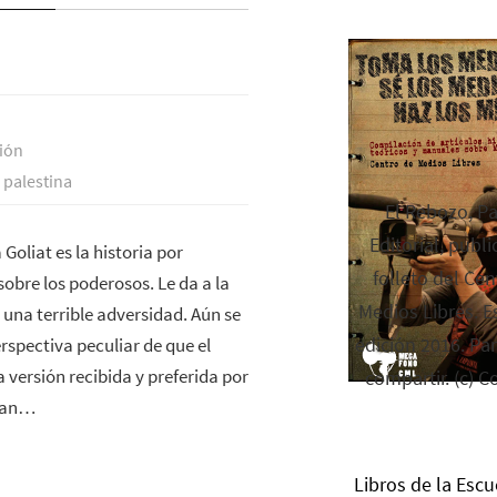
ión
 palestina
El Rebozo, P
Editorial, publi
Goliat es la historia por
folleto del Cen
obre los poderosos. Le da a la
Medios Libres. Es
una terrible adversidad. Aún se
edición 2016. Par
rspectiva peculiar de que el
a versión recibida y preferida por
compartir. (c) C
tran…
Libros de la Escu