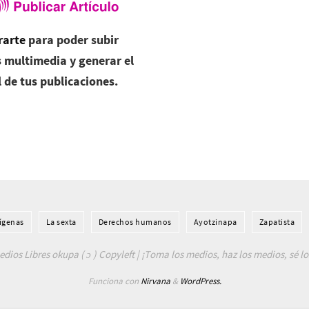
rarte
para poder subir
 multimedia y generar el
l de tus publicaciones.
í­genas
La sexta
Derechos humanos
Ayotzinapa
Zapatista
dios Libres okupa ( ɔ ) Copyleft | ¡Toma los medios, haz los medios, sé l
Funciona con
Nirvana
&
WordPress.