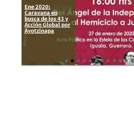
Ene 2020:
A mil días, 26 jun:
Caravana en
Acción Global por
busca de los 43 y
#Ayotzinapa
Acción Global por
Ayotzinapa