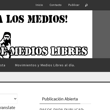
Inicio
Contacto
Publicar
ista
Movimientos y Medios Libres al día.
Publicación Abierta
ranslate
PASOS PARA PUBLICAR: