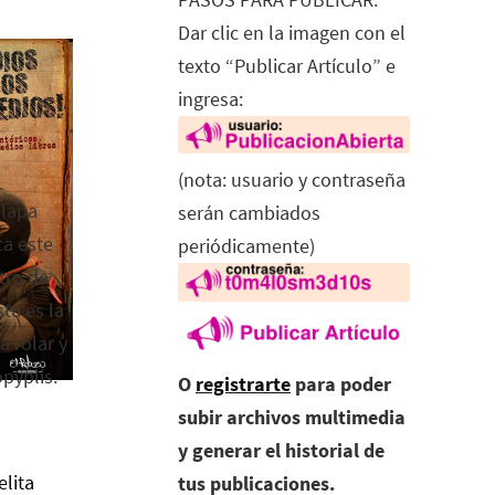
Dar clic en la imagen con el
texto “Publicar Artículo” e
ingresa:
(nota: usuario y contraseña
alapa
serán cambiados
ca este
periódicamente)
tro de
ta es la
a rolar y
opyplis.
O
registrarte
para poder
subir archivos multimedia
y generar el historial de
elita
tus publicaciones.