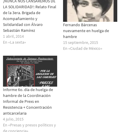
¡NUNCA NOS CANSAREMOS DE
LA SOLIDARIDAD!: Relato Final
de la 3era. Brigada de
Acompañamiento y
Solidaridad con Álvaro
Fernando Bárcenas
Sebastián Ramírez
nuevamente en huelga de
1 abril, 2014
hambre
En «La sexta»
15 septiembre, 2015
En «Ciudad de México»
Informe 6o. día de huelga de
hambre de la Coordinación
Informal de Prexs en
Resistencia + Concentración
anticarcelaria
4 julio, 2015
En «Presas y presos polí­ticos y
de conciencia»