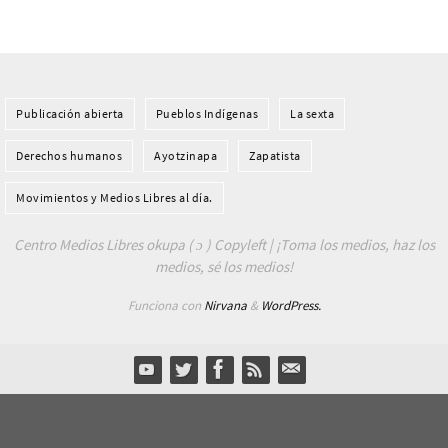
Publicación abierta
Pueblos Indí­genas
La sexta
Derechos humanos
Ayotzinapa
Zapatista
Movimientos y Medios Libres al día.
Centro Medios Libres okupa ( ɔ ) Copyleft | ¡Toma los medios, haz los
medios, sé los medios!
Funciona con
Nirvana
&
WordPress.