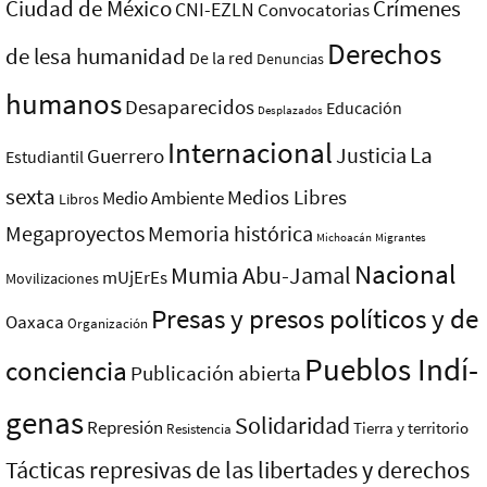
Ciudad de México
Crímenes
CNI-EZLN
Convocatorias
Derechos
de lesa humanidad
De la red
Denuncias
humanos
Desaparecidos
Educación
Desplazados
Internacional
La
Justicia
Guerrero
Estudiantil
sexta
Medios Libres
Medio Ambiente
Libros
Megaproyectos
Memoria histórica
Michoacán
Migrantes
Nacional
Mumia Abu-Jamal
mUjErEs
Movilizaciones
Presas y presos polí­ticos y de
Oaxaca
Organización
Pueblos Indí­
conciencia
Publicación abierta
genas
Solidaridad
Represión
Tierra y territorio
Resistencia
Tácticas represivas de las libertades y derechos