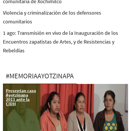
comunitaria de Xochimilco
Violencia y criminalización de los defensores
comunitarios
1 ago: Transmisión en vivo de la Inauguración de los
Encuentros zapatistas de Artes, y de Resistencias y
Rebeldías
#MEMORIAAYOTZINAPA
Presentan caso
26 ene: XX
Ayotzinapa
Acción Global
2011 ante la
por Ayotzinapa
CIDH
frente a la
Suprema Corte
de Justicia de la
Nación