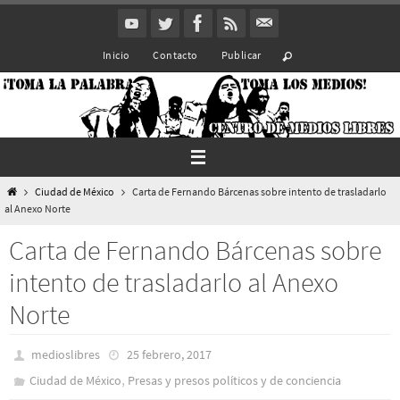
Ir
al
Inicio
Contacto
Publicar
contenido
Inicio
Ciudad de México
Carta de Fernando Bárcenas sobre intento de trasladarlo
al Anexo Norte
Carta de Fernando Bárcenas sobre
intento de trasladarlo al Anexo
Norte
medioslibres
25 febrero, 2017
,
Ciudad de México
Presas y presos polí­ticos y de conciencia