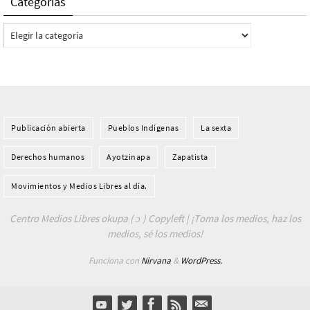
Categorías
Categorías
Publicación abierta
Pueblos Indí­genas
La sexta
Derechos humanos
Ayotzinapa
Zapatista
Movimientos y Medios Libres al día.
Centro Medios Libres okupa ( ɔ ) Copyleft | ¡Toma los medios, haz los
medios, sé los medios!
Funciona con
Nirvana
&
WordPress.