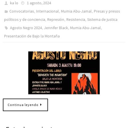
ka lo
1 agosto, 2024
,
,
,
Convocatorias
Internacional
Mumia Abu-Jamal
Presas y presos
,
,
,
polí­ticos y de conciencia
Represión
Resistencia
Sistema de justica
,
,
,
Agosto Negro 2024
Jennifer Black
Mumia Abu-Jamal
Presentación de Bajo la Montaña
Continua leyendo