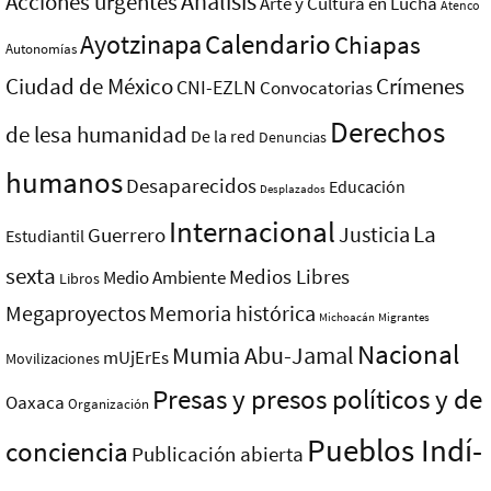
Análisis
Acciones urgentes
Arte y Cultura en Lucha
Atenco
Ayotzinapa
Calendario
Chiapas
Autonomías
Ciudad de México
Crímenes
CNI-EZLN
Convocatorias
Derechos
de lesa humanidad
De la red
Denuncias
humanos
Desaparecidos
Educación
Desplazados
Internacional
La
Justicia
Guerrero
Estudiantil
sexta
Medios Libres
Medio Ambiente
Libros
Megaproyectos
Memoria histórica
Michoacán
Migrantes
Nacional
Mumia Abu-Jamal
mUjErEs
Movilizaciones
Presas y presos polí­ticos y de
Oaxaca
Organización
Pueblos Indí­
conciencia
Publicación abierta