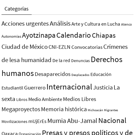
Categorías
Análisis
Acciones urgentes
Arte y Cultura en Lucha
Atenco
Ayotzinapa
Calendario
Chiapas
Autonomías
Ciudad de México
Crímenes
CNI-EZLN
Convocatorias
Derechos
de lesa humanidad
De la red
Denuncias
humanos
Desaparecidos
Educación
Desplazados
Internacional
La
Justicia
Guerrero
Estudiantil
sexta
Medios Libres
Medio Ambiente
Libros
Megaproyectos
Memoria histórica
Michoacán
Migrantes
Nacional
Mumia Abu-Jamal
mUjErEs
Movilizaciones
Presas y presos polí­ticos y de
Oaxaca
Organización