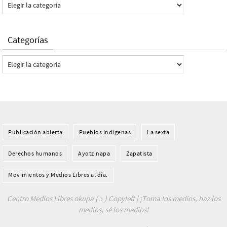
Categorías
Categorías
Categorías
Publicación abierta
Pueblos Indí­genas
La sexta
Derechos humanos
Ayotzinapa
Zapatista
Movimientos y Medios Libres al día.
Centro Medios Libres okupa ( ɔ ) Copyleft | ¡Toma los medios, haz los
medios, sé los medios!