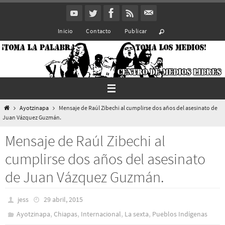
Ir
al
Inicio
Contacto
Publicar
contenido
Inicio
Ayotzinapa
Mensaje de Raúl Zibechi al cumplirse dos años del asesinato de
Juan Vázquez Guzmán.
Mensaje de Raúl Zibechi al
cumplirse dos años del asesinato
de Juan Vázquez Guzmán.
jess
29 abril, 2015
,
,
,
,
Ayotzinapa
Chiapas
Internacional
La sexta
Pueblos Indí­genas