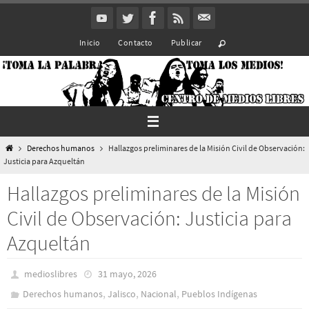
Ir
al
Inicio
Contacto
Publicar
contenido
Inicio
Derechos humanos
Hallazgos preliminares de la Misión Civil de Observación:
Justicia para Azqueltán
Hallazgos preliminares de la Misión
Civil de Observación: Justicia para
Azqueltán
medioslibres
31 mayo, 2026
,
,
,
Derechos humanos
Jalisco
Nacional
Pueblos Indí­genas