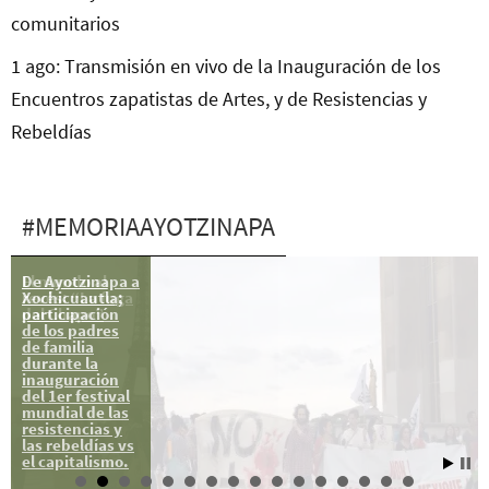
comunitarios
1 ago: Transmisión en vivo de la Inauguración de los
Encuentros zapatistas de Artes, y de Resistencias y
Rebeldías
#MEMORIAAYOTZINAPA
De Ayotzinapa a
El mundo al
Xochicuautla;
revés: “La fuga
participación
del Chapo”
de los padres
de familia
durante la
inauguración
del 1er festival
mundial de las
resistencias y
las rebeldías vs
el capitalismo.