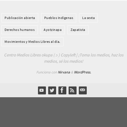
Publicación abierta
Pueblos Indí­genas
La sexta
Derechos humanos
Ayotzinapa
Zapatista
Movimientos y Medios Libres al día.
Centro Medios Libres okupa ( ɔ ) Copyleft | ¡Toma los medios, haz los
medios, sé los medios!
Funciona con
Nirvana
&
WordPress.