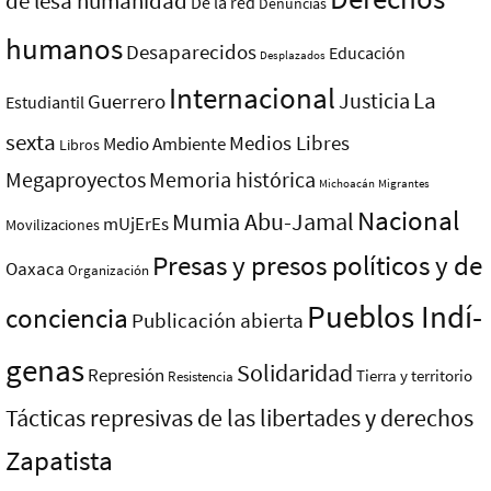
de lesa humanidad
De la red
Denuncias
humanos
Desaparecidos
Educación
Desplazados
Internacional
La
Justicia
Guerrero
Estudiantil
sexta
Medios Libres
Medio Ambiente
Libros
Megaproyectos
Memoria histórica
Michoacán
Migrantes
Nacional
Mumia Abu-Jamal
mUjErEs
Movilizaciones
Presas y presos polí­ticos y de
Oaxaca
Organización
Pueblos Indí­
conciencia
Publicación abierta
genas
Solidaridad
Represión
Tierra y territorio
Resistencia
Tácticas represivas de las libertades y derechos
Zapatista